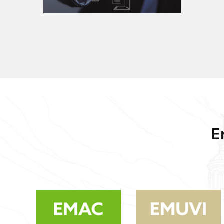
Portal de Datos Abiertos de
Cuenca
E