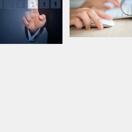
Acceso al portal web 
transparencia
olicitud de acceso a la
información pública