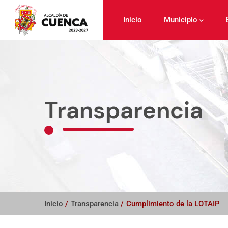
Pasar
al
Inicio
Municipio
contenido
principal
Transparencia
Inicio
/
Transparencia
/
Cumplimiento de la LOTAIP