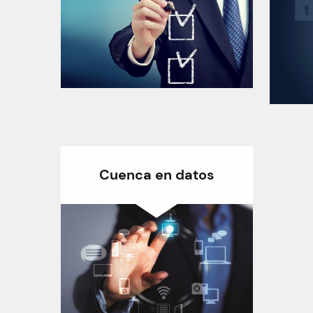
Información de
cumplimiento por años
Cuenca en datos
S