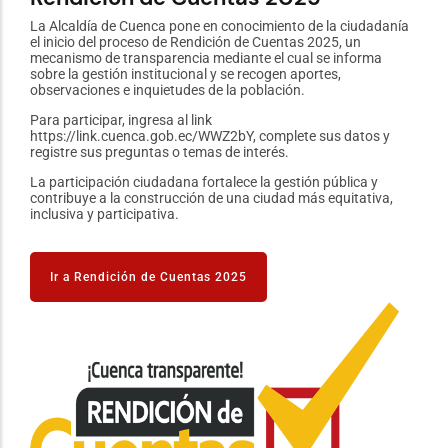
u
La Alcaldía de Cuenca pone en conocimiento de la ciudadanía
Está
el inicio del proceso de Rendición de Cuentas 2025, un
2023
mecanismo de transparencia mediante el cual se informa
Corp
sobre la gestión institucional y se recogen aportes,
"tra
observaciones e inquietudes de la población.
Ciud
Para participar, ingresa al link
La p
https://link.cuenca.gob.ec/WWZ2bY, complete sus datos y
#Cue
registre sus preguntas o temas de interés.
La participación ciudadana fortalece la gestión pública y
contribuye a la construcción de una ciudad más equitativa,
I
inclusiva y participativa.
Ir a Rendición de Cuentas 2025