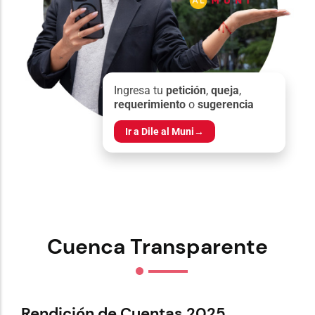
Ingresa tu
petición
,
queja
,
requerimiento
o
sugerencia
Ir a Dile al Muni
→
Cuenca Transparente
Rendición de Cuentas 2025
Re