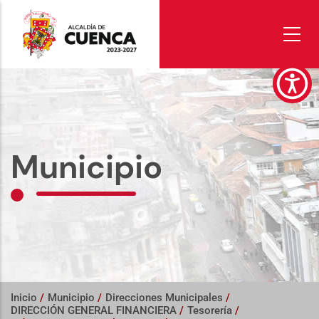
Pasar
al
contenido
principal
Municipio
Inicio
/
Municipio
/
Direcciones Municipales
/
DIRECCIÓN GENERAL FINANCIERA
/
Tesorería
/