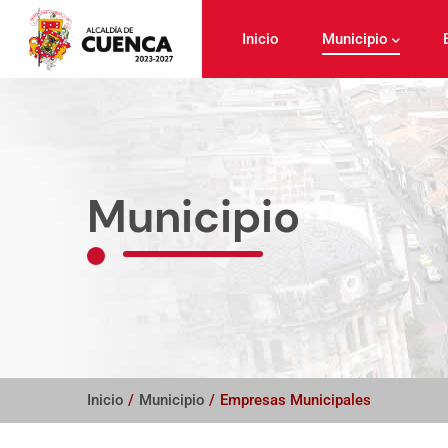
Pasar
al
Inicio
Municipio
contenido
principal
Municipio
Inicio
/
Municipio
/
Empresas Municipales