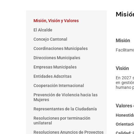
Misió
Main
Misión, Visión y Valores
menu
El Alcalde
Concejo Cantonal
Misión
Coordinaciones Municipales
Facilitamo
Direcciones Municipales
Empresas Municipales
Visión
Entidades Adscritas
En 2027 s
en gestión
Cooperación Internacional
humano p
Prevención de Violencia hacia las
Mujeres
Valores 
Representantes de la Ciudadanía
Honestid
Resoluciones por terminación
unilateral
Orientaci
Resoluciones Anuncios de Proyectos
Calidad: