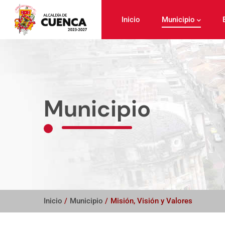
Pasar
al
Inicio
Municipio
contenido
principal
Municipio
Inicio
/
Municipio
/
Misión, Visión y Valores