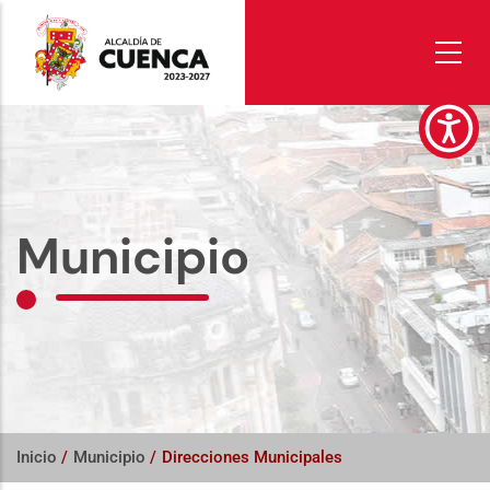
Pasar
al
contenido
principal
Municipio
Inicio
/
Municipio
/
Direcciones Municipales