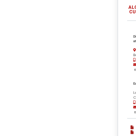
AL
CU
D
a
B
E
L
C