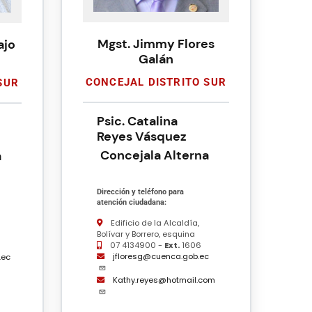
Mgst. Jimmy Flores
ajo
Galán
CONCEJAL DISTRITO SUR
SUR
Psic. Catalina
Reyes Vásquez
Concejala Alterna
a
Dirección y teléfono para
atención ciudadana:
Edificio de la Alcaldía,
Bolívar y Borrero, esquina
07 4134900 -
Ext.
1606
jfloresg@cuenca.gob.ec
.ec
Kathy.reyes@hotmail.com