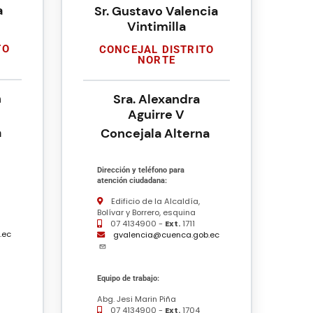
a
Sr. Gustavo Valencia
Vintimilla
TO
CONCEJAL DISTRITO
NORTE
n
Sra. Alexandra
Aguirre V
a
Concejala Alterna
Dirección y teléfono para
atención ciudadana:
Edificio de la Alcaldía,
Bolívar y Borrero, esquina
07 4134900 -
Ext.
1711
.ec
gvalencia@cuenca.gob.ec
Equipo de trabajo:
Abg. Jesi Marin Piña
07 4134900 -
Ext.
1704