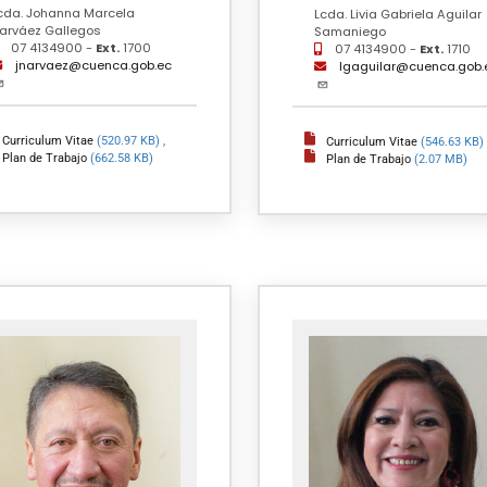
cda. Johanna Marcela
Lcda. Livia Gabriela Aguilar
arváez Gallegos
Samaniego
07 4134900 -
Ext.
1700
07 4134900 -
Ext.
1710
jnarvaez@cuenca.gob.ec
lgaguilar@cuenca.gob.
Curriculum Vitae
(520.97 KB)
,
Curriculum Vitae
(546.63 KB)
Plan de Trabajo
(662.58 KB)
Plan de Trabajo
(2.07 MB)