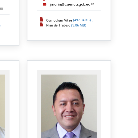
jmarin@cuenca.gob.ec
Curriculum Vitae
(497.94 KB)
,
,
Plan de Trabajo
(3.06 MB)