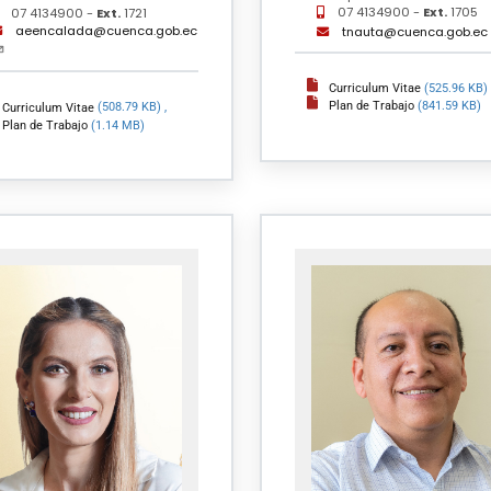
07 4134900 -
Ext.
1705
07 4134900 -
Ext.
1721
aeencalada@cuenca.gob.ec
tnauta@cuenca.gob.ec
Curriculum Vitae
(525.96 KB)
Plan de Trabajo
(841.59 KB)
Curriculum Vitae
(508.79 KB)
,
Plan de Trabajo
(1.14 MB)