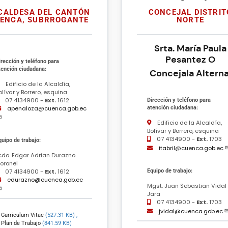
CONCEJAL DISTRIT
CALDESA DEL CANTÓN
NORTE
ENCA, SUBRROGANTE
Srta. María Paula
Pesantez O
irección y teléfono para
tención ciudadana:
Concejala Altern
Edificio de la Alcaldía,
olívar y Borrero, esquina
07 4134900 -
Ext.
1612
Dirección y teléfono para
atención ciudadana:
apenaloza@cuenca.gob.ec
Edificio de la Alcaldía,
Bolívar y Borrero, esquina
07 4134900 -
Ext.
1703
quipo de trabajo:
itabril@cuenca.gob.ec
cdo. Edgar Adrian Durazno
oronel
Equipo de trabajo:
07 4134900 -
Ext.
1612
edurazno@cuenca.gob.ec
Mgst. Juan Sebastian Vidal
Jara
07 4134900 -
Ext.
1703
jvidal@cuenca.gob.ec
Curriculum Vitae
(527.31 KB)
,
Plan de Trabajo
(841.59 KB)