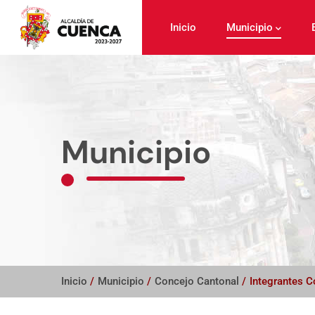
Pasar
al
Inicio
Municipio
contenido
principal
Municipio
Inicio
/
Municipio
/
Concejo Cantonal
/
Integrantes C