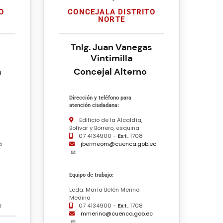
O
CONCEJALA DISTRITO
NORTE
Tnlg. Juan Vanegas
Vintimilla
a
Concejal Alterno
Dirección y teléfono para
atención ciudadana:
Edificio de la Alcaldía,
Bolívar y Borrero, esquina
07 4134900 -
Ext.
1708
jbermeom@cuenca.gob.ec
Equipo de trabajo:
Lcda. María Belén Merino
Medina
07 4134900 -
Ext.
1708
mmerino@cuenca.gob.ec