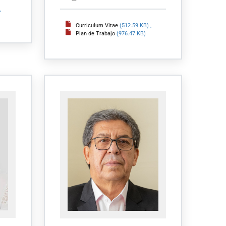
,
Curriculum Vitae
(512.59 KB)
,
Plan de Trabajo
(976.47 KB)