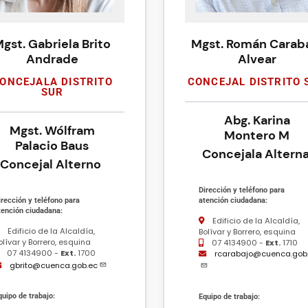
gst. Gabriela Brito
Mgst. Román Carab
Andrade
Alvear
ONCEJALA DISTRITO
CONCEJAL DISTRITO 
SUR
Abg. Karina
Mgst. Wólfram
Montero M
Palacio Baus
Concejala Altern
Concejal Alterno
Dirección y teléfono para
irección y teléfono para
atención ciudadana:
tención ciudadana:
Edificio de la Alcaldía,
Edificio de la Alcaldía,
Bolívar y Borrero, esquina
olívar y Borrero, esquina
07 4134900 -
Ext.
1710
07 4134900 -
Ext.
1700
rcarabajo@cuenca.gob
gbrito@cuenca.gob.ec
quipo de trabajo:
Equipo de trabajo: