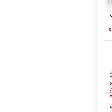
M
C
D
a
B
E