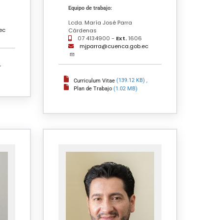
Equipo de trabajo:
Lcda. María José Parra
ec
Cárdenas
07 4134900 -
Ext.
1606
mjparra@cuenca.gob.ec
,
Curriculum Vitae
(139.12 KB)
,
Plan de Trabajo
(1.02 MB)