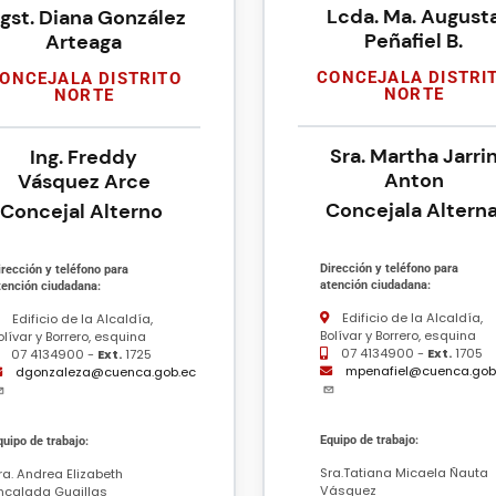
Lcda. Ma. August
gst. Diana González
Peñafiel B.
Arteaga
CONCEJALA DISTRI
ONCEJALA DISTRITO
NORTE
NORTE
Sra. Martha Jarri
Ing. Freddy
Anton
Vásquez Arce
Concejala Altern
Concejal Alterno
Dirección y teléfono para
irección y teléfono para
atención ciudadana:
tención ciudadana:
Edificio de la Alcaldía,
Edificio de la Alcaldía,
Bolívar y Borrero, esquina
olívar y Borrero, esquina
07 4134900 -
Ext.
1705
07 4134900 -
Ext.
1725
mpenafiel@cuenca.gob
dgonzaleza@cuenca.gob.ec
Equipo de trabajo:
quipo de trabajo:
Sra.Tatiana Micaela Ñauta
ra. Andrea Elizabeth
Vásquez
ncalada Guaillas