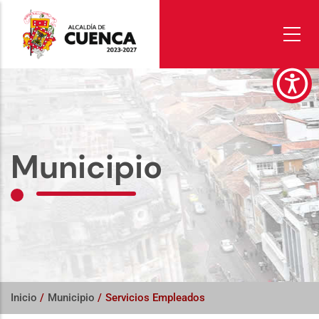
Pasar
al
contenido
principal
Municipio
Inicio
/
Municipio
/
Servicios Empleados