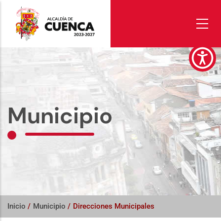
Pasar
al
contenido
principal
Municipio
Inicio
/
Municipio
/
Direcciones Municipales