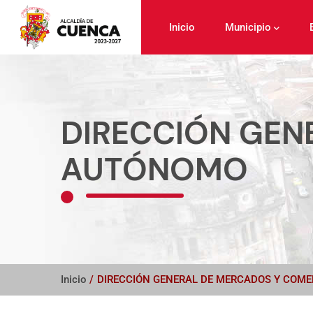
Pasar
al
Inicio
Municipio
contenido
principal
DIRECCIÓN GEN
AUTÓNOMO
Inicio
/
DIRECCIÓN GENERAL DE MERCADOS Y COM