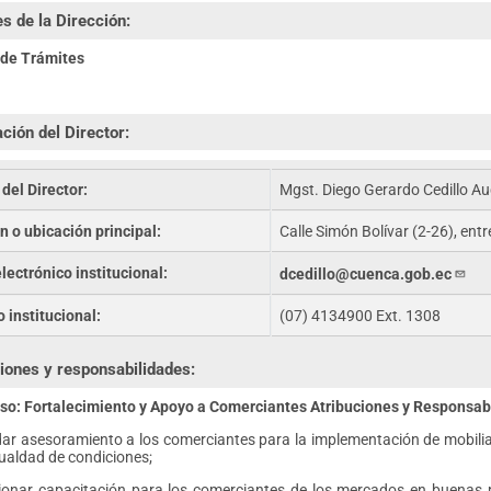
s de la Dirección:
a de Trámites
ción del Director:
del Director:
Mgst. Diego Gerardo Cedillo Au
n o ubicación principal:
Calle Simón Bolívar (2-26), en
lectrónico institucional:
dcedillo@cuenca.gob.ec
 institucional:
(07) 4134900 Ext. 1308
iones y responsabilidades:
o: Fortalecimiento y Apoyo a Comerciantes Atribuciones y Responsab
ar asesoramiento a los comerciantes para la implementación de mobiliario
gualdad de condiciones;
ionar capacitación para los comerciantes de los mercados en buenas prá