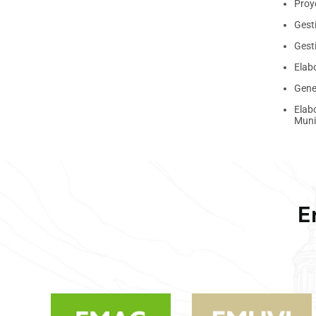
Proy
Gest
Gesti
Elabo
Gene
Elab
Muni
E