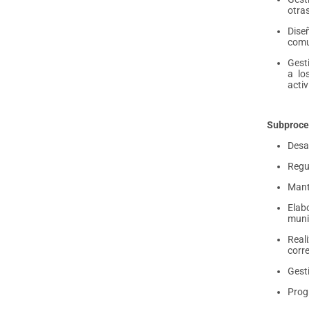
otras
Dise
comu
Gest
a lo
acti
Subproces
Desa
Regu
Mant
Elab
muni
Real
corre
Gest
Progr