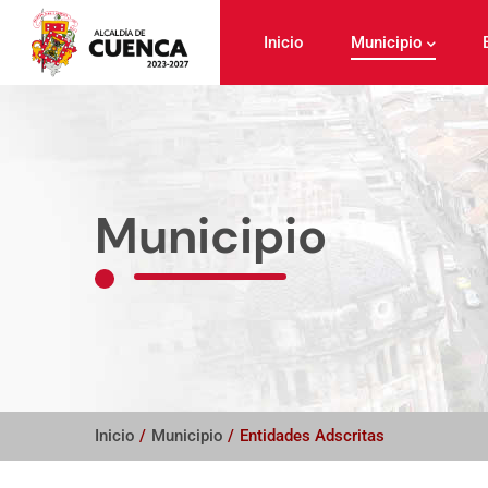
Pasar
al
Inicio
Municipio
contenido
principal
Municipio
Inicio
/
Municipio
/
Entidades Adscritas