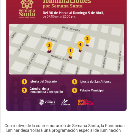
kits
alimenticios
a
familias
vulnerables
Con motivo de la conmemoración de Semana Santa, la Fundación
Iluminar desarrollará una programación especial de iluminación