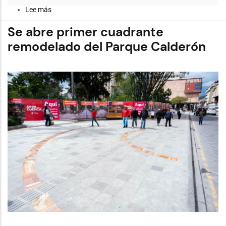
Lee más
sobre
Formación,
innovación
Se abre primer cuadrante
y
prevención:
remodelado del Parque Calderón
Cuenca
consolida
convenio
con
la
Universidad
Católica
de
Cuenca