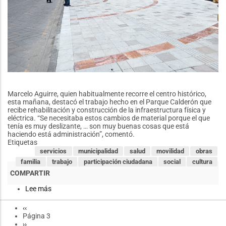
Marcelo Aguirre, quien habitualmente recorre el centro histórico,
esta mañana, destacó el trabajo hecho en el Parque Calderón que
recibe rehabilitación y construcción de la infraestructura física y
eléctrica. “Se necesitaba estos cambios de material porque el que
tenía es muy deslizante, … son muy buenas cosas que está
haciendo está administración”, comentó.
Etiquetas
servicios
municipalidad
salud
movilidad
obras
familia
trabajo
participación ciudadana
social
cultura
Lee más
sobre
Cuencanos
y
Página
‹‹
Paginación
turistas
anterior
Página 3
destacan
Siguiente
››