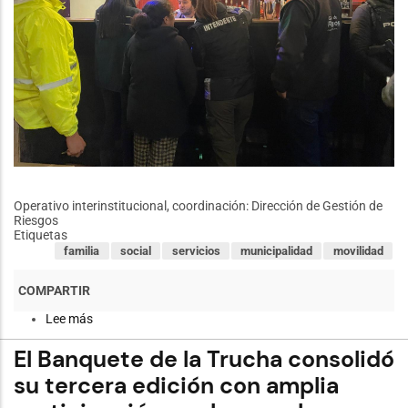
Operativo interinstitucional, coordinación: Dirección de Gestión de
Riesgos
Etiquetas
familia
social
servicios
municipalidad
movilidad
Lee más
sobre
Operativo
interinstitucional,
El Banquete de la Trucha consolidó
coordinación:
Dirección
su tercera edición con amplia
de
Gestión