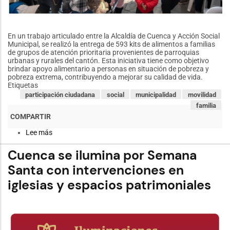
En un trabajo articulado entre la Alcaldía de Cuenca y Acción Social
Municipal, se realizó la entrega de 593 kits de alimentos a familias
de grupos de atención prioritaria provenientes de parroquias
urbanas y rurales del cantón. Esta iniciativa tiene como objetivo
brindar apoyo alimentario a personas en situación de pobreza y
pobreza extrema, contribuyendo a mejorar su calidad de vida.
Etiquetas
participación ciudadana
social
municipalidad
movilidad
familia
Lee más
sobre
Acción
Social
Cuenca se ilumina por Semana
Municipal
fortalece
Santa con intervenciones en
el
iglesias y espacios patrimoniales
apoyo
social
con
la
entrega
de