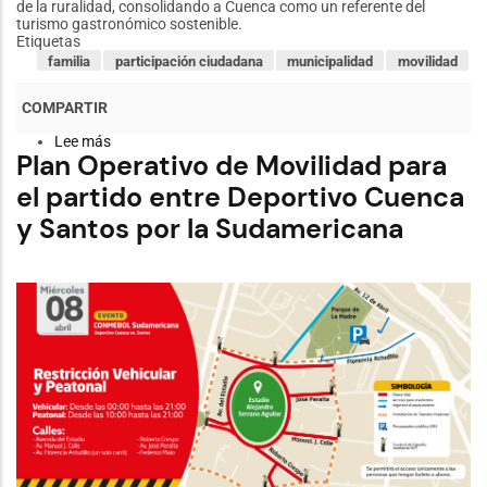
de la ruralidad, consolidando a Cuenca como un referente del
turismo gastronómico sostenible.
Etiquetas
familia
participación ciudadana
municipalidad
movilidad
Lee más
sobre
Plan Operativo de Movilidad para
El
Banquete
el partido entre Deportivo Cuenca
de
la
y Santos por la Sudamericana
Trucha
consolidó
su
tercera
edición
con
amplia
participación
y
sabor
rural
en
Cuenca