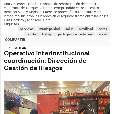
Una vez concluidos los trabajos de rehabilitación del primer
cuadrante del Parque Calderón, comprendido entre las calles
Benigno Malo y Mariscal Sucre, se procedió a su apertura y de
inmediato iniciaron las labores en el segundo tramo entre las calles
Luis Cordero y Mariscal Sucre.
Etiquetas
servicios
municipalidad
salud
movilidad
obras
familia
trabajo
participación ciudadana
social
Lee más
sobre
Operativo interinstitucional,
Se
abre
coordinación: Dirección de
primer
cuadrante
Gestión de Riesgos
remodelado
del
Parque
Calderón