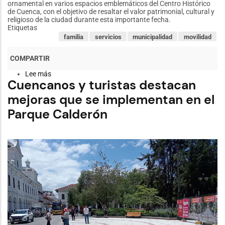
ornamental en varios espacios emblemáticos del Centro Histórico
de Cuenca, con el objetivo de resaltar el valor patrimonial, cultural y
religioso de la ciudad durante esta importante fecha.
Etiquetas
familia
servicios
municipalidad
movilidad
Lee más
sobre
Cuencanos y turistas destacan
Cuenca
se
mejoras que se implementan en el
ilumina
por
Parque Calderón
Semana
Santa
con
intervenciones
en
iglesias
y
espacios
patrimoniales