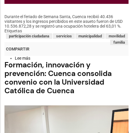
Durante el feriado de Semana Santa, Cuenca recibió 40.436
visitantes y los ingresos percibidos en este asueto fueron de USD
10.536.872,28 y se registró una ocupación hotelera del 63,01 %.
Etiquetas
participación ciudadana
servicios
municipalidad
movilidad
familia
Lee más
sobre
Formación, innovación y
Saldo
positivo
prevención: Cuenca consolida
deja
para
convenio con la Universidad
Cuenca
el
Católica de Cuenca
feriado
de
Semana
Santa