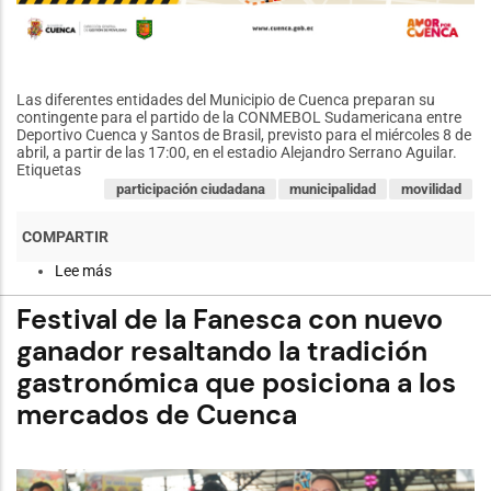
Las diferentes entidades del Municipio de Cuenca preparan su
contingente para el partido de la CONMEBOL Sudamericana entre
Deportivo Cuenca y Santos de Brasil, previsto para el miércoles 8 de
abril, a partir de las 17:00, en el estadio Alejandro Serrano Aguilar.
Etiquetas
participación ciudadana
municipalidad
movilidad
Lee más
sobre
Plan
Operativo
Festival de la Fanesca con nuevo
de
Movilidad
ganador resaltando la tradición
para
gastronómica que posiciona a los
el
partido
mercados de Cuenca
entre
Deportivo
Cuenca
y
Santos