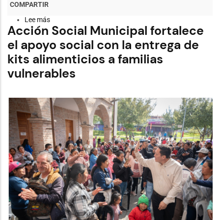
Lee más
sobre
Acción Social Municipal fortalece
Festival
de
el apoyo social con la entrega de
la
Fanesca
kits alimenticios a familias
con
nuevo
vulnerables
ganador
resaltando
la
tradición
gastronómica
que
posiciona
a
los
mercados
de
Cuenca