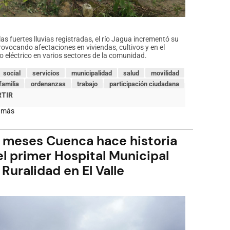
las fuertes lluvias registradas, el río Jagua incrementó su
rovocando afectaciones en viviendas, cultivos y en el
o eléctrico en varios sectores de la comunidad.
social
servicios
municipalidad
salud
movilidad
familia
ordenanzas
trabajo
participación ciudadana
 más
sobre
Comunidad
Luz
y
2 meses Cuenca hace historia
Guía
el primer Hospital Municipal
Inundación
 Ruralidad en El Valle