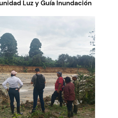
la
nidad Luz y Guía Inundación
ciudad
sobre
pilar
de
seriedad