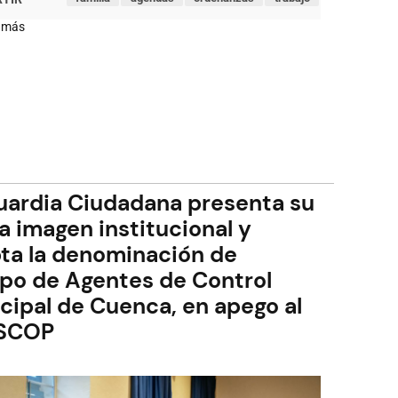
 más
sobre
En
12
meses
Cuenca
hace
historia
con
el
primer
Hospital
Municipal
uardia Ciudadana presenta su
de
la
a imagen institucional y
Ruralidad
en
ta la denominación de
El
Valle
po de Agentes de Control
cipal de Cuenca, en apego al
SCOP