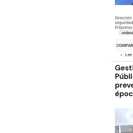
Dirección
seguridad
Etiquetas
orden
Lee
Gest
Públi
preve
époc