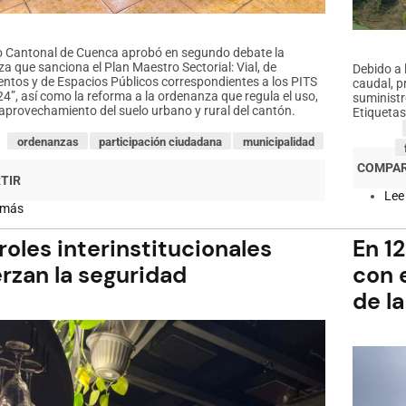
o Cantonal de Cuenca aprobó en segundo debate la
a que sanciona el Plan Maestro Sectorial: Vial, de
Debido a 
ntos y de Espacios Públicos correspondientes a los PITS
caudal, p
24”, así como la reforma a la ordenanza que regula el uso,
suministr
 aprovechamiento del suelo urbano y rural del cantón.
Etiquetas
ordenanzas
participación ciudadana
municipalidad
Lee
 más
sobre
Cuenca
aprueba
oles interinstitucionales
En 1
en
segundo
rzan la seguridad
con 
debate
de la
importante
ordenanza
para
la
planificación
urbana
y
protección