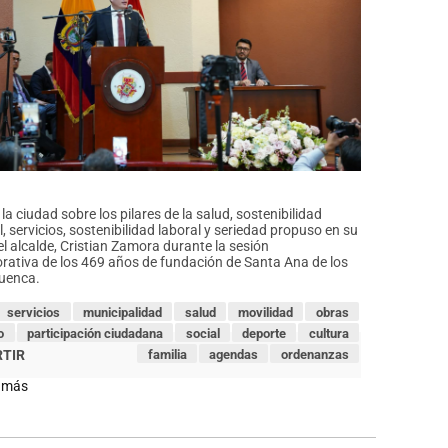
la ciudad sobre los pilares de la salud, sostenibilidad
, servicios, sostenibilidad laboral y seriedad propuso en su
el alcalde, Cristian Zamora durante la sesión
ativa de los 469 años de fundación de Santa Ana de los
Cuenca.
servicios
municipalidad
salud
movilidad
obras
o
participación ciudadana
social
deporte
cultura
familia
agendas
ordenanzas
 más
sobre
Alcalde
plantea
refundar