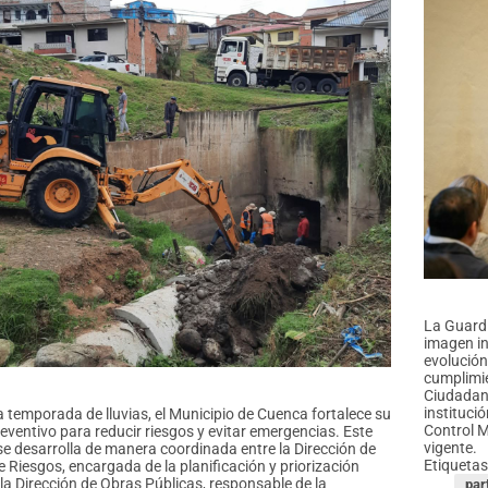
La Guard
imagen in
evolución
cumplimie
Ciudadan
instituci
a temporada de lluvias, el Municipio de Cuenca fortalece su
Control M
reventivo para reducir riesgos y evitar emergencias. Este
vigente.
se desarrolla de manera coordinada entre la Dirección de
Etiquetas
e Riesgos, encargada de la planificación y priorización
 la Dirección de Obras Públicas, responsable de la
par