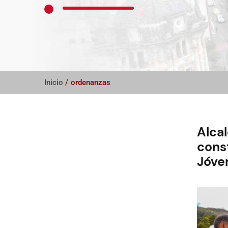
Inicio
/
ordenanzas
Alcal
cons
Jóve