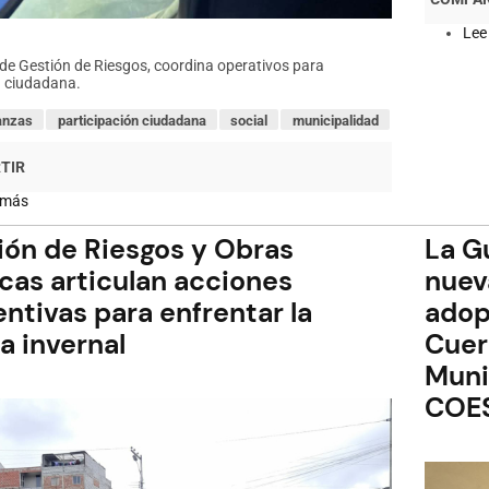
Lee
 de Gestión de Riesgos, coordina operativos para
 ciudadana.
anzas
participación ciudadana
social
municipalidad
 más
sobre
Controles
interinstitucionales
ión de Riesgos y Obras
La G
refuerzan
la
cas articulan acciones
nuev
seguridad
ntivas para enfrentar la
adop
a invernal
Cuer
Muni
COE