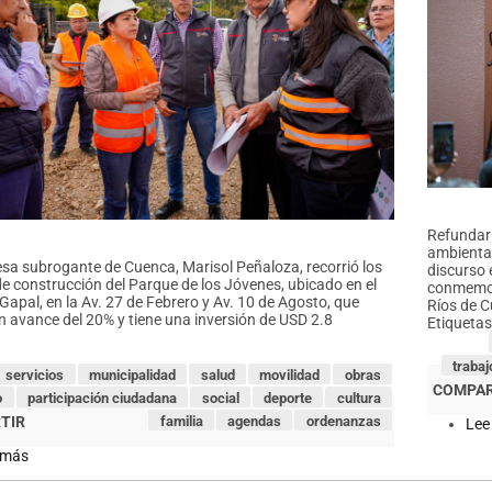
Refundar 
ambiental
esa subrogante de Cuenca, Marisol Peñaloza, recorrió los
discurso 
de construcción del Parque de los Jóvenes, ubicado en el
conmemor
Gapal, en la Av. 27 de Febrero y Av. 10 de Agosto, que
Ríos de 
un avance del 20% y tiene una inversión de USD 2.8
Etiquetas
trabaj
servicios
municipalidad
salud
movilidad
obras
o
participación ciudadana
social
deporte
cultura
familia
agendas
ordenanzas
Lee
 más
sobre
Alcaldesa
(S)