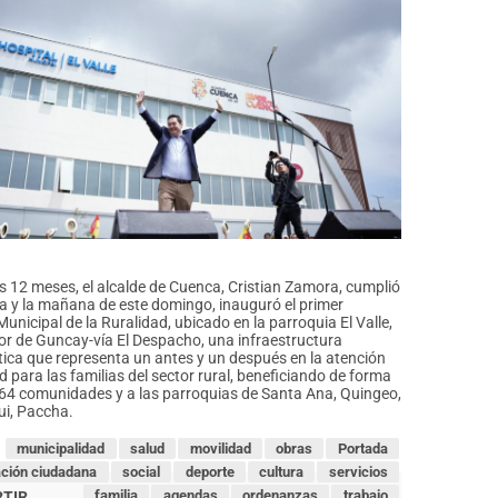
 12 meses, el alcalde de Cuenca, Cristian Zamora, cumplió
a y la mañana de este domingo, inauguró el primer
Municipal de la Ruralidad, ubicado en la parroquia El Valle,
tor de Guncay-vía El Despacho, una infraestructura
ca que representa un antes y un después en la atención
ud para las familias del sector rural, beneficiando de forma
 64 comunidades y a las parroquias de Santa Ana, Quingeo,
qui, Paccha.
municipalidad
salud
movilidad
obras
Portada
ación ciudadana
social
deporte
cultura
servicios
familia
agendas
ordenanzas
trabajo