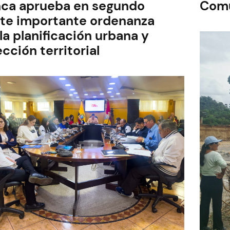
ca aprueba en segundo
Comu
Marisol
Peñaloza
te importante ordenanza
constata
la planificación urbana y
avance
del
cción territorial
Parque
de
los
Jóvenes