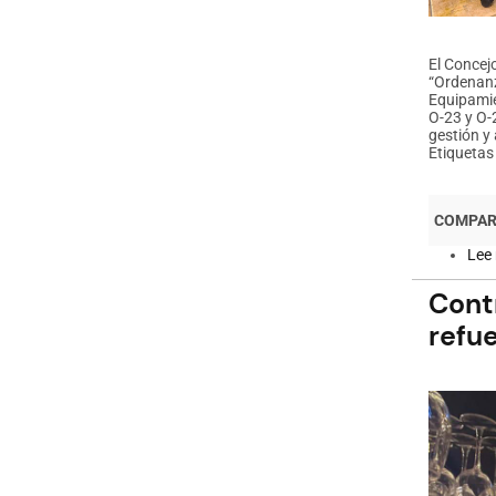
El Concej
“Ordenanz
Equipamie
O-23 y O-
gestión y
Etiquetas
Lee
Contr
refue