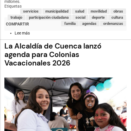
millones.
Etiquetas
servicios
municipalidad
salud
movilidad
obras
trabajo
participación ciudadana
social
deporte
cultura
familia
agendas
ordenanzas
Lee más
sobre
Alcaldesa
(S)
La Alcaldía de Cuenca lanzó
Marisol
Peñaloza
agenda para Colonias
constata
Vacacionales 2026
avance
del
Parque
de
los
Jóvenes