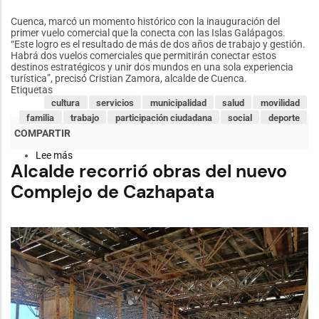
Cuenca, marcó un momento histórico con la inauguración del
primer vuelo comercial que la conecta con las Islas Galápagos.
“Este logro es el resultado de más de dos años de trabajo y gestión.
Habrá dos vuelos comerciales que permitirán conectar estos
destinos estratégicos y unir dos mundos en una sola experiencia
turística”, precisó Cristian Zamora, alcalde de Cuenca.
Etiquetas
cultura
servicios
municipalidad
salud
movilidad
familia
trabajo
participación ciudadana
social
deporte
Lee más
sobre
Alcalde recorrió obras del nuevo
Cuenca
y
Complejo de Cazhapata
Galápagos
marcan
un
hito
histórico,
que
conectó
dos
mundos
en
un
solo