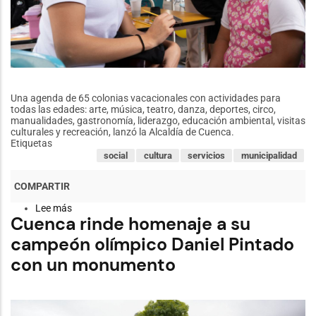
Una agenda de 65 colonias vacacionales con actividades para
todas las edades: arte, música, teatro, danza, deportes, circo,
manualidades, gastronomía, liderazgo, educación ambiental, visitas
culturales y recreación, lanzó la Alcaldía de Cuenca.
Etiquetas
social
cultura
servicios
municipalidad
Lee más
sobre
Cuenca rinde homenaje a su
La
Alcaldía
campeón olímpico Daniel Pintado
de
Cuenca
con un monumento
lanzó
agenda
para
Colonias
Vacacionales