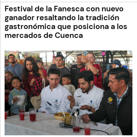
Municipio
de
Festival de la Fanesca con nuevo
Cuenca
realiza
ganador resaltando la tradición
inspección
gastronómica que posiciona a los
técnica
en
mercados de Cuenca
el
Estadio
Alejandro
Serrano
Aguilar
previo
a
encuentro
internacional