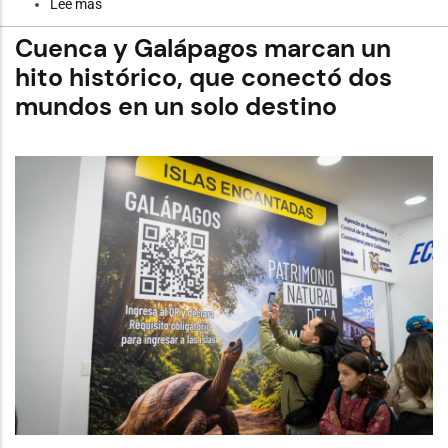
Lee más
sobre
Cuencanos
y
Cuenca y Galápagos marcan un
turistas
destacan
hito histórico, que conectó dos
mejoras
mundos en un solo destino
que
se
implementan
en
el
Parque
Calderón