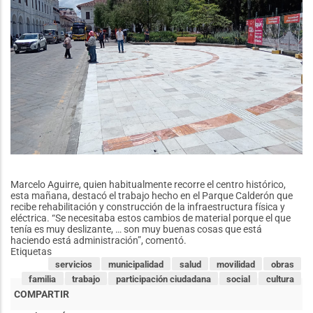
a
los
mercados
de
Cuenca
Marcelo Aguirre, quien habitualmente recorre el centro histórico,
esta mañana, destacó el trabajo hecho en el Parque Calderón que
recibe rehabilitación y construcción de la infraestructura física y
eléctrica. “Se necesitaba estos cambios de material porque el que
tenía es muy deslizante, … son muy buenas cosas que está
haciendo está administración”, comentó.
Etiquetas
servicios
municipalidad
salud
movilidad
obras
familia
trabajo
participación ciudadana
social
cultura