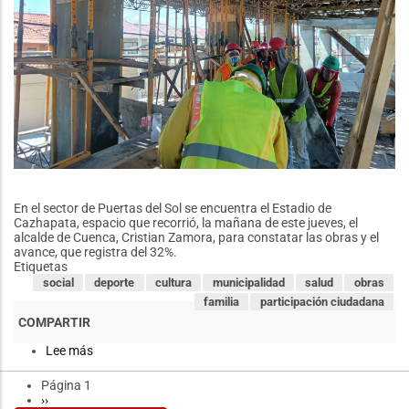
destino
En el sector de Puertas del Sol se encuentra el Estadio de
Cazhapata, espacio que recorrió, la mañana de este jueves, el
alcalde de Cuenca, Cristian Zamora, para constatar las obras y el
avance, que registra del 32%.
Etiquetas
social
deporte
cultura
municipalidad
salud
obras
familia
participación ciudadana
Lee más
sobre
Alcalde
recorrió
Página 1
Paginación
obras
Siguiente
››
del