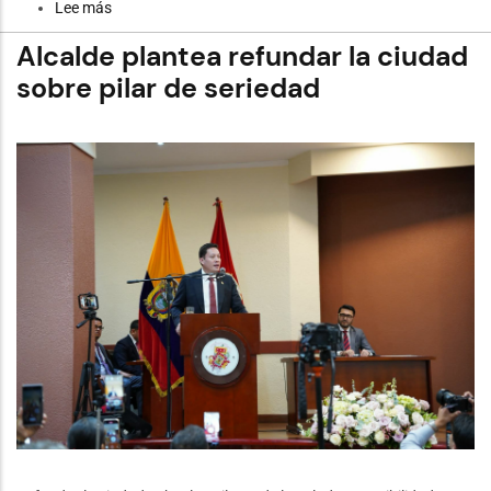
Lee más
sobre
Cuenca
rinde
Alcalde plantea refundar la ciudad
homenaje
a
sobre pilar de seriedad
su
campeón
olímpico
Daniel
Pintado
con
un
monumento