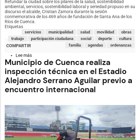
Refundar la ciudad sobre los pilares de la salud, sostenibilidad
ambiental, servicios, sostenibilidad laboral y seriedad propuso en su
discurso el alcalde, Cristian Zamora durante la sesión
conmemorativa de los 469 años de fundación de Santa Ana de los
Ríos de Cuenca.
Etiquetas
servicios
municipalidad
salud
movilidad
obras
trabajo
participación ciudadana
social
deporte
cultura
familia
agendas
ordenanzas
Lee más
sobre
Municipio de Cuenca realiza
Alcalde
plantea
inspección técnica en el Estadio
refundar
la
Alejandro Serrano Aguilar previo a
ciudad
sobre
encuentro internacional
pilar
de
seriedad