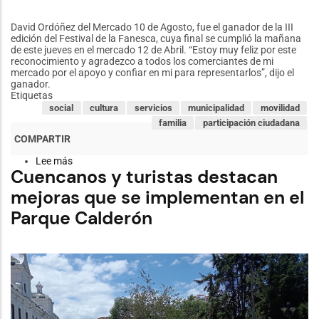
David Ordóñez del Mercado 10 de Agosto, fue el ganador de la III
edición del Festival de la Fanesca, cuya final se cumplió la mañana
de este jueves en el mercado 12 de Abril. “Estoy muy feliz por este
reconocimiento y agradezco a todos los comerciantes de mi
mercado por el apoyo y confiar en mi para representarlos”, dijo el
ganador.
Etiquetas
social
cultura
servicios
municipalidad
movilidad
familia
participación ciudadana
Lee más
sobre
Cuencanos y turistas destacan
Festival
de
mejoras que se implementan en el
la
Fanesca
Parque Calderón
con
nuevo
ganador
resaltando
la
tradición
gastronómica
que
posiciona