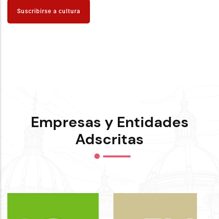
página
nuevo
Suscribirse a cultura
Complejo
de
Cazhapata
Empresas y Entidades
Adscritas