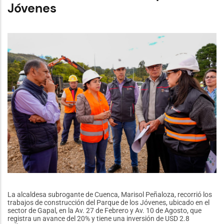
de
Jóvenes
Agosto
celebra
72
años
de
historia,
tradición
y
gastronomía
La alcaldesa subrogante de Cuenca, Marisol Peñaloza, recorrió los
trabajos de construcción del Parque de los Jóvenes, ubicado en el
sector de Gapal, en la Av. 27 de Febrero y Av. 10 de Agosto, que
registra un avance del 20% y tiene una inversión de USD 2.8