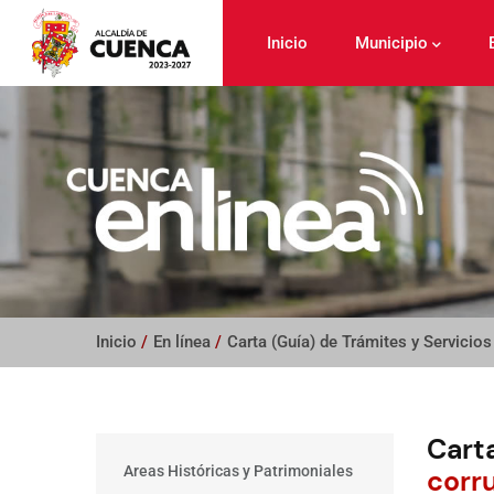
Pasar
al
Inicio
Municipio
contenido
principal
Inicio
/
En línea
/
Carta (Guía) de Trámites y Servicios
Carta
Main
Areas Históricas y Patrimoniales
corr
menu