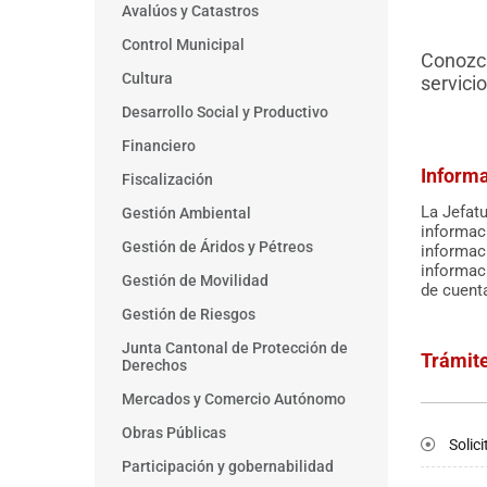
Avalúos y Catastros
Control Municipal
Conozca
Cultura
servici
Desarrollo Social y Productivo
Financiero
Inform
Fiscalización
La Jefat
Gestión Ambiental
informaci
Gestión de Áridos y Pétreos
informaci
informaci
Gestión de Movilidad
de cuent
Gestión de Riesgos
Junta Cantonal de Protección de
Trámit
Derechos
Mercados y Comercio Autónomo
Obras Públicas
Solic
Participación y gobernabilidad