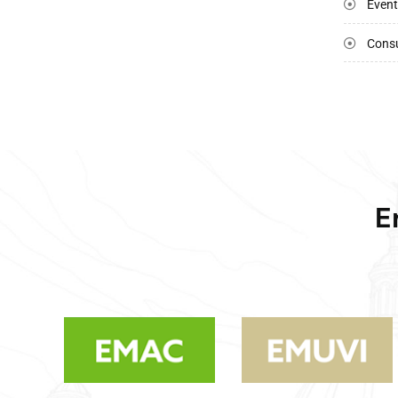
Event
Consu
E