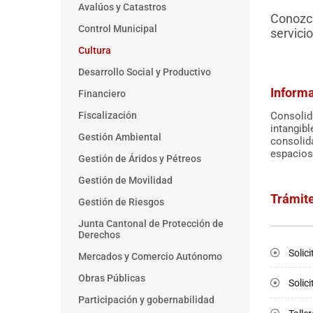
Avalúos y Catastros
Conozca
Control Municipal
servici
Cultura
Desarrollo Social y Productivo
Inform
Financiero
Consolida
Fiscalización
intangibl
Gestión Ambiental
consolida
espacios 
Gestión de Áridos y Pétreos
Gestión de Movilidad
Trámit
Gestión de Riesgos
Junta Cantonal de Protección de
Derechos
Solic
Mercados y Comercio Autónomo
Obras Públicas
Solic
Participación y gobernabilidad