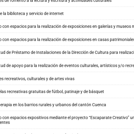
res de fomento a la lectura y escritura y actividades culturales
 la biblioteca y servicio de internet
 con espacios para la realización de exposiciones en galerías y museos 
 con espacios para la realización de exposiciones en casas patrimoniale
itud de Préstamo de Instalaciones de la Dirección de Cultura para realiza
itud de apoyo para la realización de eventos culturales, artísticos y/o recr
es recreativos, culturales y de artes vivas
las recreativas gratuitas de fútbol, patinaje y de básquet
terapia en los barrios rurales y urbanos del cantón Cuenca
 con espacios expositivos mediante el proyecto “Escaparate Creativo” un
entes