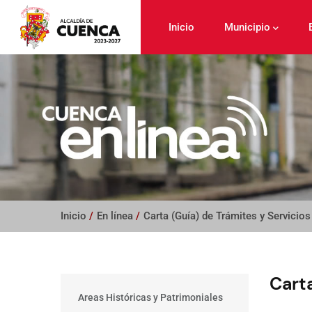
Pasar
al
Inicio
Municipio
contenido
principal
Inicio
/
En línea
/
Carta (Guía) de Trámites y Servicios
Carta
Main
Areas Históricas y Patrimoniales
menu