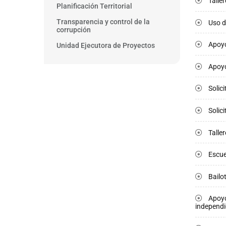
Talle
Planificación Territorial
Transparencia y control de la
Uso de
corrupción
Apoyo
Unidad Ejecutora de Proyectos
Apoyo
Solic
Solic
Taller
Escue
Bailo
Apoyo
independi