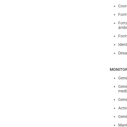
Coor
Form
Forta
ámbit
Form
Ident
Desa
MONITOR
Gene
Gene
medi
Gene
Acti
Gene
Mant