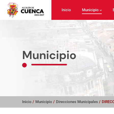
Pasar
al
Inicio
Municipio
contenido
principal
Municipio
Inicio
/
Municipio
/
Direcciones Municipales
/
DIREC