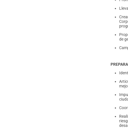
Lleva
Crea
Corp
prog
Prop
de g
Camp
PREPARA
Ident
Artic
mejo
Impu
ciuda
Coord
Real
ries
desa