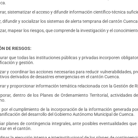
ca.
ar, sistematizar el acceso y difundir información científico-técnica sufi
r, difundir y socializar los sistemas de alerta temprana del cantón Cuen
zar, mapear los riesgos, que comprende la investigación y el conocimient
ÓN DE RIESGOS:
rar que todas las instituciones públicas y privadas incorporen obligator
ficación y gestión.
zar y coordinar las acciones necesarias para reducir vulnerabilidades, pr
tivos derivados de desastres emergencias en el cantón Cuenca.
rar y proporcionar información temática relacionada con la Gestión de R
rporar, dentro de los Planes de Ordenamiento Territorial, actividades d
no.
r por el cumplimiento de la incorporación de la información generada po
lanificación del desarrollo del Gobierno Autónomo Municipal de Cuenca.
ñar planes de contingencia integrales, ante posibles eventualidades que
tar en el cantón.
inar la ejecución interna e interinstitucional de los planes de contingenci