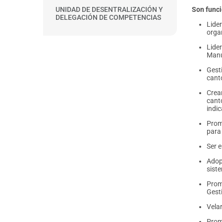
Son funci
UNIDAD DE DESENTRALIZACIÓN Y
DELEGACIÓN DE COMPETENCIAS
Lide
organ
Lide
Manu
Gest
cant
Crea
cant
indi
Prom
para
Ser e
Adop
sist
Prom
Gest
Velar
Prom