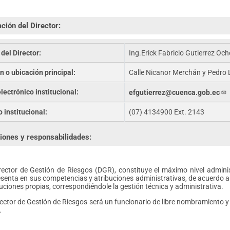
ción del Director:
del Director:
Ing.Erick Fabricio Gutierrez Oc
n o ubicación principal:
Calle Nicanor Merchán y Pedro L
lectrónico institucional:
efgutierrez@cuenca.gob.ec
 institucional:
(07) 4134900 Ext. 2143
iones y responsabilidades:
irector de Gestión de Riesgos (DGR), constituye el máximo nivel admini
esenta en sus competencias y atribuciones administrativas, de acuerdo a 
uciones propias, correspondiéndole la gestión técnica y administrativa.
irector de Gestión de Riesgos será un funcionario de libre nombramiento 
.