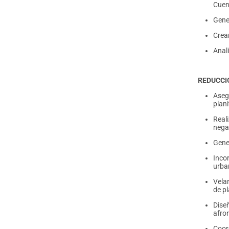
Cuen
Gener
Crea
Anali
REDUCCI
Asegu
plani
Reali
nega
Gene
Inco
urba
Vela
de p
Dise
afron
Coord