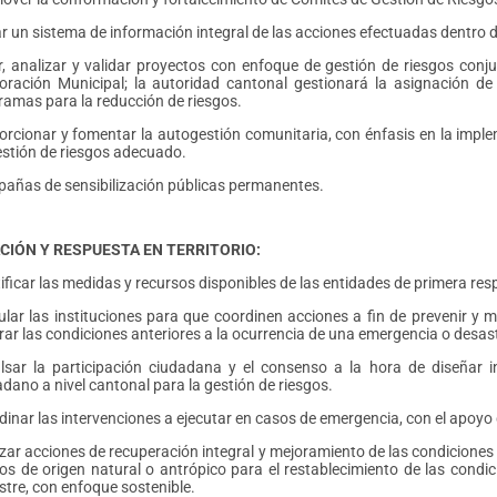
r un sistema de información integral de las acciones efectuadas dentro d
r, analizar y validar proyectos con enfoque de gestión de riesgos conj
oración Municipal; la autoridad cantonal gestionará la asignación de
ramas para la reducción de riesgos.
orcionar y fomentar la autogestión comunitaria, con énfasis en la impl
estión de riesgos adecuado.
añas de sensibilización públicas permanentes.
CIÓN Y RESPUESTA EN TERRITORIO:
ificar las medidas y recursos disponibles de las entidades de primera res
ular las instituciones para que coordinen acciones a fin de prevenir y m
rar las condiciones anteriores a la ocurrencia de una emergencia o desas
lsar la participación ciudadana y el consenso a la hora de diseñar 
dano a nivel cantonal para la gestión de riesgos.
inar las intervenciones a ejecutar en casos de emergencia, con el apoyo d
izar acciones de recuperación integral y mejoramiento de las condiciones
gos de origen natural o antrópico para el restablecimiento de las cond
stre, con enfoque sostenible.