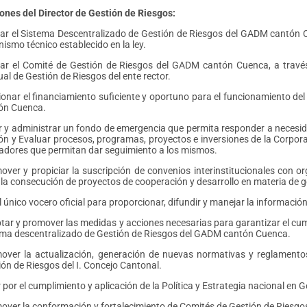
ones del Director de Gestión de Riesgos:
rar el Sistema Descentralizado de Gestión de Riesgos del GADM cantón Cu
ismo técnico establecido en la ley.
rar el Comité de Gestión de Riesgos del GADM cantón Cuenca, a través
al de Gestión de Riesgos del ente rector.
ionar el financiamiento suficiente y oportuno para el funcionamiento d
ón Cuenca.
r y administrar un fondo de emergencia que permita responder a necesid
ón y Evaluar procesos, programas, proyectos e inversiones de la Corpora
cadores que permitan dar seguimiento a los mismos.
over y propiciar la suscripción de convenios interinstitucionales con o
 la consecución de proyectos de cooperación y desarrollo en materia de g
l único vocero oficial para proporcionar, difundir y manejar la informació
tar y promover las medidas y acciones necesarias para garantizar el cump
ema descentralizado de Gestión de Riesgos del GADM cantón Cuenca.
over la actualización, generación de nuevas normativas y reglamento
ión de Riesgos del I. Concejo Cantonal.
 por el cumplimiento y aplicación de la Política y Estrategia nacional en G
over la conformación y fortalecimiento de Comités de Gestión de Riesgos