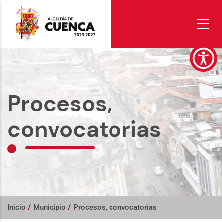
Pasar
al
contenido
principal
Procesos,
convocatorias
Inicio
/
Municipio
/
Procesos, convocatorias