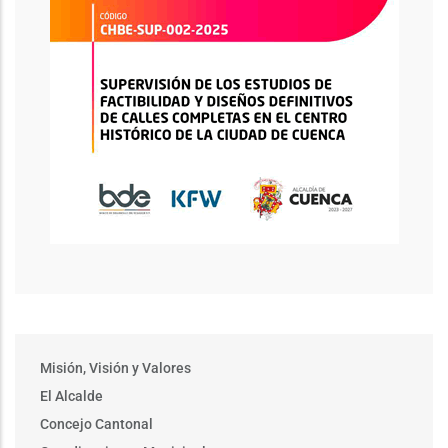
Main
Misión, Visión y Valores
menu
El Alcalde
Procesos
Convoctorias
Concejo Cantonal