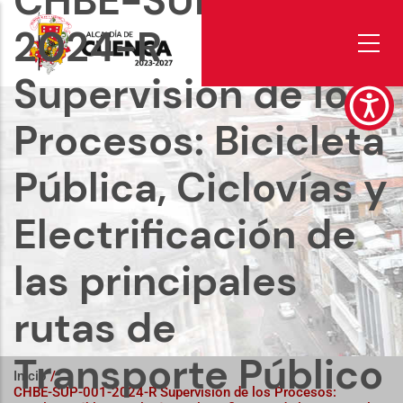
CHBE-SUP-001-
Pasar
al
2024-R
contenido
principal
Supervisión de los
Procesos: Bicicleta
Pública, Ciclovías y
Electrificación de
las principales
rutas de
Transporte Público
Inicio
/
CHBE-SUP-001-2024-R Supervisión de los Procesos: