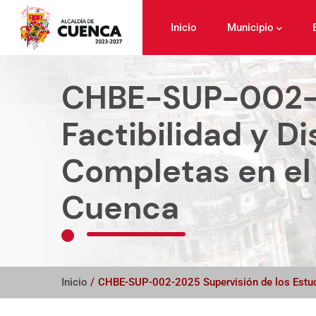
Pasar
al
Inicio
Municipio
contenido
principal
CHBE-SUP-002-20
Factibilidad y Di
Completas en el 
Cuenca
Inicio
/
CHBE-SUP-002-2025 Supervisión de los Estudio