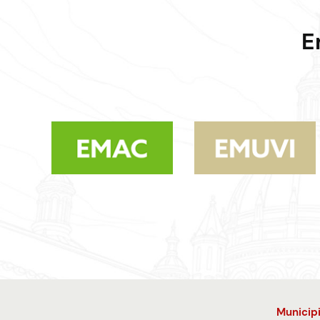
E
Municip