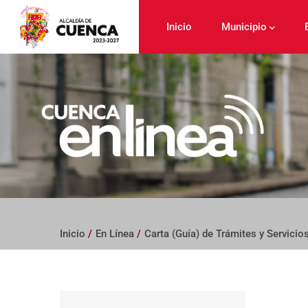
Pasar
al
Inicio
Municipio
contenido
principal
Inicio
/
En Línea
/
Carta (Guía) de Trámites y Servicio