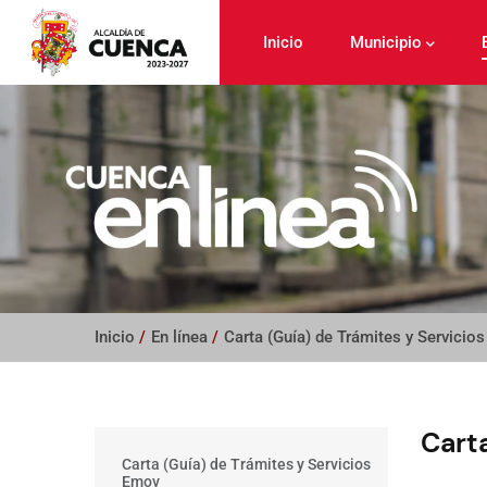
Pasar
al
Inicio
Municipio
contenido
principal
Inicio
/
En línea
/
Carta (Guía) de Trámites y Servicios
Carta
Main
Carta (Guía) de Trámites y Servicios
menu
Emov