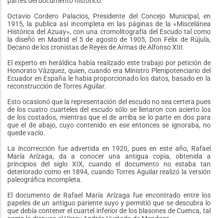
partes del documento histórico.
Octavio Cordero Palacios, Presidente del Concejo Municipal, en
1915, la publica así incompleta en las páginas de la «Miscelánea
Histórica del Azuay», con una cromolitografía del Escudo tal como
la diseñó en Madrid el 5 de agosto de 1905, Don Félix de Rújula,
Decano de los cronistas de Reyes de Armas de Alfonso XIII.
El experto en heráldica había realizado este trabajo por petición de
Honorato Vázquez, quien, cuando era Ministro Plenipotenciario del
Ecuador en España le había proporcionado los datos, basado en la
reconstrucción de Torres Aguilar.
Esto ocasionó que la representación del escudo no sea certera pues
de los cuatro cuarteles del escudo sólo se llenaron con acierto los
de los costados, mientras que el de arriba se lo parte en dos para
que el de abajo, cuyo contenido en ese entonces se ignoraba, no
quede vacío.
La incorrección fue advertida en 1920, pues en este año, Rafael
María Arízaga, da a conocer una antigua copia, obtenida a
principios del siglo XIX, cuando el documento no estaba tan
deteriorado como en 1894, cuando Torres Aguilar realizó la versión
paleográfica incompleta.
El documento de Rafael María Arízaga fue encontrado entre los
papeles de un antiguo pariente suyo y permitió que se descubra lo
que debía contener el cuartel inferior de los blasones de Cuenca, tal