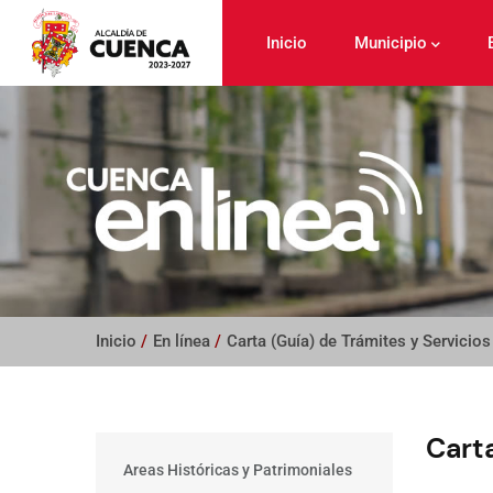
Pasar
al
Inicio
Municipio
contenido
principal
Inicio
/
En línea
/
Carta (Guía) de Trámites y Servicios
Carta
Main
Areas Históricas y Patrimoniales
menu