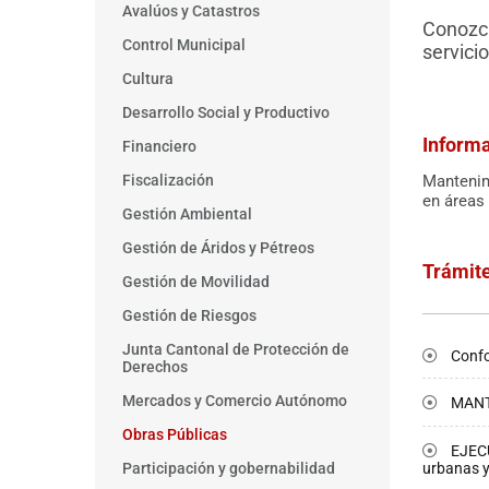
Avalúos y Catastros
Conozca
Control Municipal
servici
Cultura
Desarrollo Social y Productivo
Inform
Financiero
Mantenim
Fiscalización
en áreas 
Gestión Ambiental
Gestión de Áridos y Pétreos
Trámit
Gestión de Movilidad
Gestión de Riesgos
Junta Cantonal de Protección de
Confo
Derechos
Mercados y Comercio Autónomo
MANTE
Obras Públicas
EJECU
urbanas y
Participación y gobernabilidad