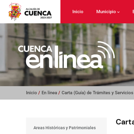
Pasar
al
Inicio
Municipio
contenido
principal
Inicio
/
En línea
/
Carta (Guía) de Trámites y Servicios
Carta
Main
Areas Históricas y Patrimoniales
menu