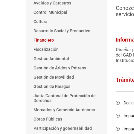
Avalúos y Catastros
Conozca
Control Municipal
servici
Cultura
Desarrollo Social y Productivo
Inform
Financiero
Diseñar p
Fiscalización
del GAD M
Gestión Ambiental
Instituci
Gestión de Áridos y Pétreos
Gestión de Movilidad
Trámit
Gestión de Riesgos
Junta Cantonal de Protección de
Derechos
Decla
Mercados y Comercio Autónomo
Impue
Obras Públicas
Participación y gobernabilidad
Impue