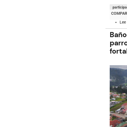
particip
Lee
Baño
parr
forta