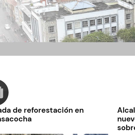
ada de reforestación en
Alca
sacocha
nuev
sobr