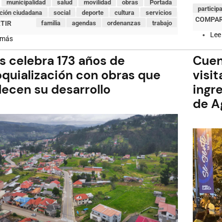
municipalidad
salud
movilidad
obras
Portada
particip
ación ciudadana
social
deporte
cultura
servicios
familia
agendas
ordenanzas
trabajo
Lee
 más
sobre
Jornada
de
s celebra 173 años de
Cuen
reforestación
en
oquialización con obras que
visi
Quimsacocha
lecen su desarrollo
ingre
de A