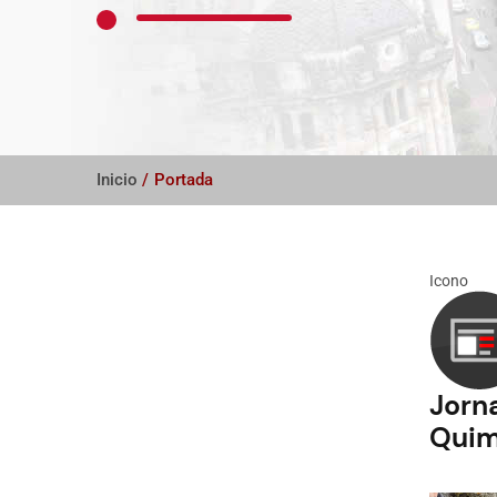
Inicio
/
Portada
Icono
Jorn
Quim