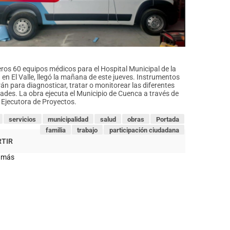
ros 60 equipos médicos para el Hospital Municipal de la
 en El Valle, llegó la mañana de este jueves. Instrumentos
rán para diagnosticar, tratar o monitorear las diferentes
des. La obra ejecuta el Municipio de Cuenca a través de
 Ejecutora de Proyectos.
servicios
municipalidad
salud
obras
Portada
familia
trabajo
participación ciudadana
 más
sobre
Llegaron
los
primeros
60
equipos
médicos
para
el