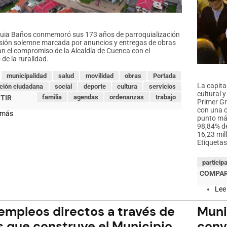
uia Baños conmemoró sus 173 años de parroquialización
sión solemne marcada por anuncios y entregas de obras
jan el compromiso de la Alcaldía de Cuenca con el
 de la ruralidad.
municipalidad
salud
movilidad
obras
Portada
La capita
ación ciudadana
social
deporte
cultura
servicios
cultural y
familia
agendas
ordenanzas
trabajo
Primer Gr
con una o
 más
sobre
punto más
Baños
98,84% d
celebra
16,23 mill
173
Etiquetas
años
de
parroquialización
particip
con
obras
que
Lee
fortalecen
su
empleos directos a través de
Muni
desarrollo
s que construye el Municipio
conv