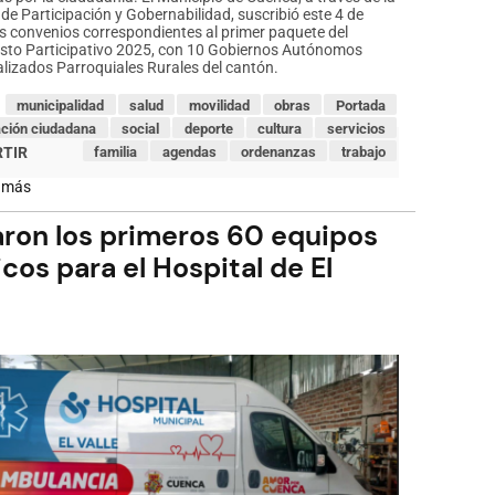
 de Participación y Gobernabilidad, suscribió este 4 de
s convenios correspondientes al primer paquete del
sto Participativo 2025, con 10 Gobiernos Autónomos
lizados Parroquiales Rurales del cantón.
municipalidad
salud
movilidad
obras
Portada
ación ciudadana
social
deporte
cultura
servicios
familia
agendas
ordenanzas
trabajo
 más
sobre
Municipio
de
aron los primeros 60 equipos
Cuenca
firma
cos para el Hospital de El
convenios
de
Presupuestos
Participativos
2025
con
10
parroquias
rurales