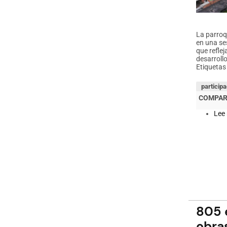
La parroq
en una se
que refle
desarrollo
Etiquetas
particip
Lee
805 
obra