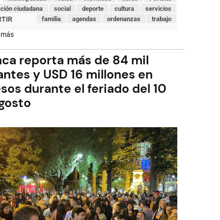
ación ciudadana
social
deporte
cultura
servicios
familia
agendas
ordenanzas
trabajo
 más
sobre
Alcalde
Cristian
ca reporta más de 84 mil
Zamora
inauguró
tantes y USD 16 millones en
nuevo
puente
sos durante el feriado del 10
de
dos
gosto
carriles
sobre
la
quebrada
de
Milchichig