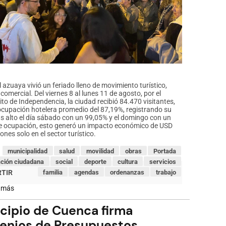
l azuaya vivió un feriado lleno de movimiento turístico,
 comercial. Del viernes 8 al lunes 11 de agosto, por el
ito de Independencia, la ciudad recibió 84.470 visitantes,
cupación hotelera promedio del 87,19%, registrando su
 alto el día sábado con un 99,05% y el domingo con un
e ocupación, esto generó un impacto económico de USD
ones solo en el sector turístico.
municipalidad
salud
movilidad
obras
Portada
ación ciudadana
social
deporte
cultura
servicios
familia
agendas
ordenanzas
trabajo
 más
sobre
Cuenca
reporta
cipio de Cuenca firma
más
de
enios de Presupuestos