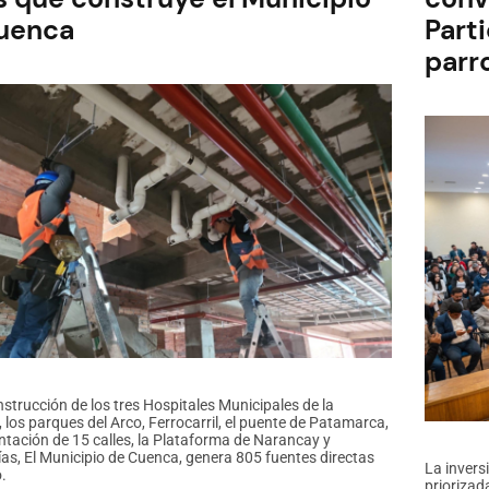
uenca
Part
parr
nstrucción de los tres Hospitales Municipales de la
 los parques del Arco, Ferrocarril, el puente de Patamarca,
ntación de 15 calles, la Plataforma de Narancay y
ías, El Municipio de Cuenca, genera 805 fuentes directas
La invers
.
priorizad