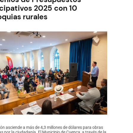
84
icipativos 2025 con 10
mil
visitantes
oquias rurales
y
USD
16
millones
en
ingresos
durante
el
feriado
del
10
de
Agosto
ión asciende a más de 4,3 millones de dólares para obras
as por la ciudadanía. El Municipio de Cuenca, a través de la