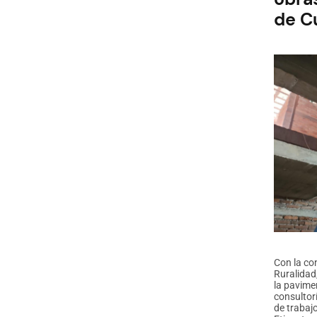
de C
Con la co
Ruralidad,
la pavime
consultor
de trabajo