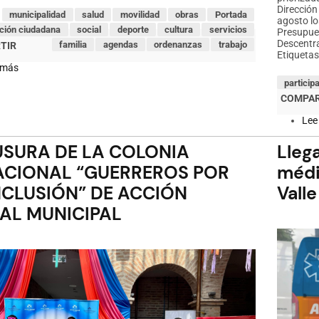
Dirección
municipalidad
salud
movilidad
obras
Portada
agosto lo
ación ciudadana
social
deporte
cultura
servicios
Presupue
Descentra
familia
agendas
ordenanzas
trabajo
Etiquetas
 más
sobre
805
particip
empleos
directos
a
Lee
través
de
SURA DE LA COLONIA
Lleg
obras
que
ACIONAL “GUERREROS POR
médi
construye
el
NCLUSIÓN” DE ACCIÓN
Valle
Municipio
de
AL MUNICIPAL
Cuenca