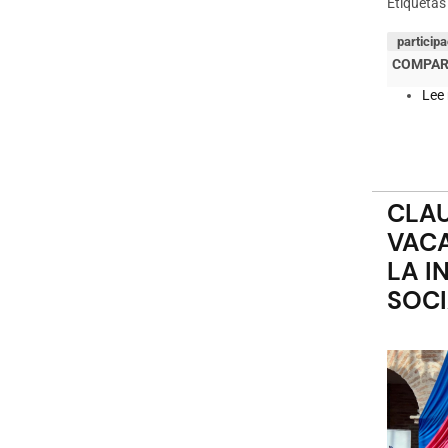
Etiquetas
particip
Lee
CLAU
VAC
LA I
SOCI