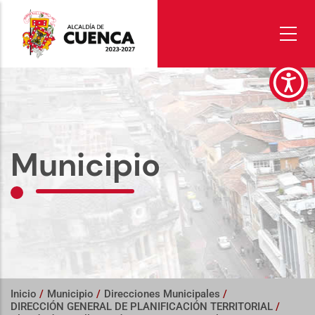
Pasar
al
contenido
principal
Municipio
Inicio
/
Municipio
/
Direcciones Municipales
/
DIRECCIÓN GENERAL DE PLANIFICACIÓN TERRITORIAL
/