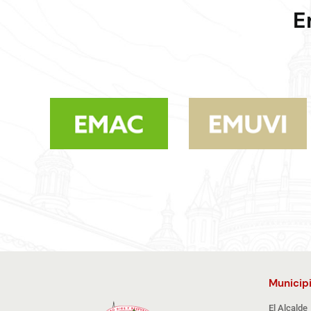
E
Municip
El Alcalde