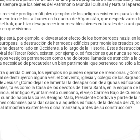
r siempre que los bienes del Patrimonio Mundial Cultural y Natural apa
a reciente prodiga múltiples ejemplos de los peligros existentes para la d
n contra de los talibanes en la guerra de Afganistán, que despedazaron 
 del Irak, que hizo desaparecer innumerables bienes culturales de la antig
 en que vivimos.
jos está, por ejemplo, el devastador efecto de los bombardeos nazis, en 
uropeas, la destrucción de hermosos edificios patrimoniales creados por el
e ha desarrollado en Occidente, a lo largo de la Historia. Estas destrucci
pital del Tercer Reich, existen, por ejemplo, edificaciones que nunca se r
uyos vestigios permanecen como una dolorosa llamada de atención a la de
 la necesidad de precautelar un bien patrimonial que pertenece no sólo a 
tra querida Cuenca, los ejemplos no pueden dejarse de mencionar. ¿Cómo 
l se destruyeron alguna vez, el Convento, iglesia y colegio de los Sagrad
e Jesús? ¿Cómo dejar de lamentar la desaparición de algunas edificacio
les, tales como la Casa de los devotos de Tierra Santa, en la esquina de 
vincia, el antiguo Ayuntamiento cuencano, el viejo Carmen Bajo de Cuenca
 cuando hacia las calles Benigno Malo, Presidente Córdova y parte de la
nes coloniales para dar cabida a aquellos edificios, de la década del 70, l
al atmósfera existente en dicha manzana, antes de su construcción?