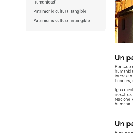
Humanidad"
Patrimonio cultural tangible
Patrimonio cultural intangible
Un p
Por todo 
humanidad
interesan
Londres; 
Igualment
nosotros.
Nacional 
humana.
Un p
Frente a e