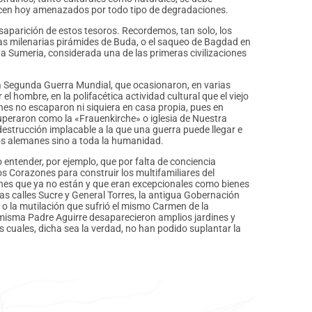
recen hoy amenazados por todo tipo de degradaciones.
esaparición de estos tesoros. Recordemos, tan solo, los
las milenarias pirámides de Buda, o el saqueo de Bagdad en
ua Sumeria, considerada una de las primeras civilizaciones
la Segunda Guerra Mundial, que ocasionaron, en varias
 hombre, en la polifacética actividad cultural que el viejo
ones no escaparon ni siquiera en casa propia, pues en
ecuperaron como la «Frauenkirche» o iglesia de Nuestra
strucción implacable a la que una guerra puede llegar e
los alemanes sino a toda la humanidad.
entender, por ejemplo, que por falta de conciencia
os Corazones para construir los multifamiliares del
nes que ya no están y que eran excepcionales como bienes
las calles Sucre y General Torres, la antigua Gobernación
 o la mutilación que sufrió el mismo Carmen de la
 misma Padre Aguirre desaparecieron amplios jardines y
os cuales, dicha sea la verdad, no han podido suplantar la