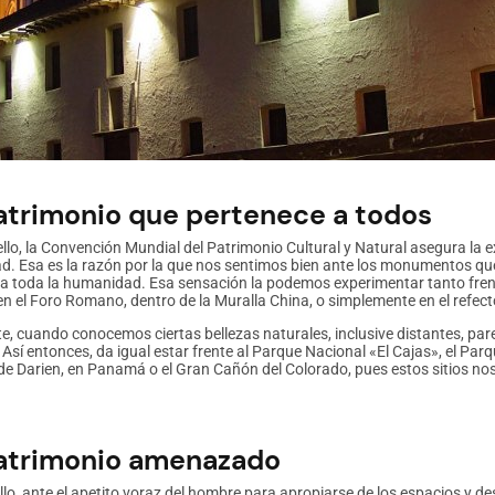
atrimonio que pertenece a todos
ello, la Convención Mundial del Patrimonio Cultural y Natural asegura la
. Esa es la razón por la que nos sentimos bien ante los monumentos que 
 a toda la humanidad. Esa sensación la podemos experimentar tanto frent
en el Foro Romano, dentro de la Muralla China, o simplemente en el refec
e, cuando conocemos ciertas bellezas naturales, inclusive distantes, par
 Así entonces, da igual estar frente al Parque Nacional «El Cajas», el Par
de Darien, en Panamá o el Gran Cañón del Colorado, pues estos sitios no
atrimonio amenazado
llo, ante el apetito voraz del hombre para apropiarse de los espacios y de