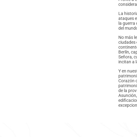
considera
La histori
ataques e
la guerra
del mundo
No más le
ciudades e
continent
Berlín, ca
Señora, c
incitan a
Y en nues
patrimonia
Corazón d
patrimonia
de la pro
Asunción,
edificacio
excepcion