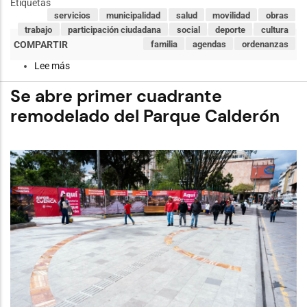
Etiquetas
servicios
municipalidad
salud
movilidad
obras
trabajo
participación ciudadana
social
deporte
cultura
familia
agendas
ordenanzas
Lee más
sobre
Alcalde
plantea
Se abre primer cuadrante
refundar
la
remodelado del Parque Calderón
ciudad
sobre
pilar
de
seriedad