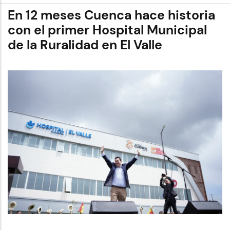
USD
1.500.000
En 12 meses Cuenca hace historia
se
ha
con el primer Hospital Municipal
invertido
de la Ruralidad en El Valle
para
renovar
al
Estadio
Alejandro
Serrano
Aguilar