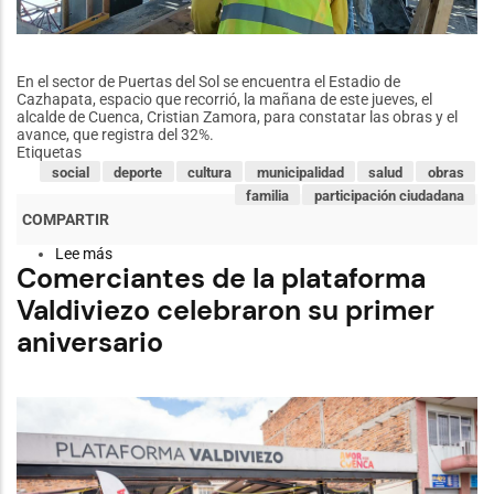
En el sector de Puertas del Sol se encuentra el Estadio de
Cazhapata, espacio que recorrió, la mañana de este jueves, el
alcalde de Cuenca, Cristian Zamora, para constatar las obras y el
avance, que registra del 32%.
Etiquetas
social
deporte
cultura
municipalidad
salud
obras
familia
participación ciudadana
Lee más
sobre
Comerciantes de la plataforma
Alcalde
recorrió
Valdiviezo celebraron su primer
obras
del
aniversario
nuevo
Complejo
de
Cazhapata