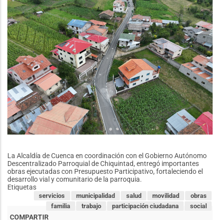
la
Ruralidad
en
El
Valle
La Alcaldía de Cuenca en coordinación con el Gobierno Autónomo
Descentralizado Parroquial de Chiquintad, entregó importantes
obras ejecutadas con Presupuesto Participativo, fortaleciendo el
desarrollo vial y comunitario de la parroquia.
Etiquetas
servicios
municipalidad
salud
movilidad
obras
familia
trabajo
participación ciudadana
social