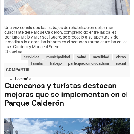
Una vez concluidos los trabajos de rehabilitación del primer
cuadrante del Parque Calderón, comprendido entre las calles
Benigno Malo y Mariscal Sucre, se procedió a su apertura y de
inmediato iniciaron las labores en el segundo tramo entre las calles
Luis Cordero y Mariscal Sucre.
Etiquetas
servicios
municipalidad
salud
movilidad
obras
familia
trabajo
participación ciudadana
social
Lee más
sobre
Cuencanos y turistas destacan
Se
abre
mejoras que se implementan en el
primer
cuadrante
Parque Calderón
remodelado
del
Parque
Calderón