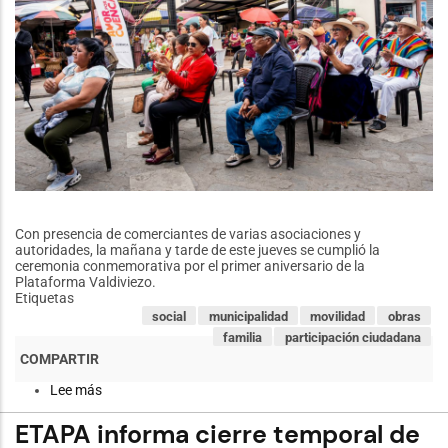
Con presencia de comerciantes de varias asociaciones y
autoridades, la mañana y tarde de este jueves se cumplió la
ceremonia conmemorativa por el primer aniversario de la
Plataforma Valdiviezo.
Etiquetas
social
municipalidad
movilidad
obras
familia
participación ciudadana
Lee más
sobre
Comerciantes
de
ETAPA informa cierre temporal de
la