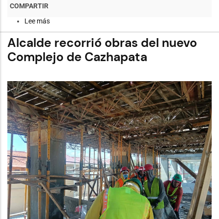
Lee más
sobre
Cuencanos
y
Alcalde recorrió obras del nuevo
turistas
destacan
Complejo de Cazhapata
mejoras
que
se
implementan
en
el
Parque
Calderón