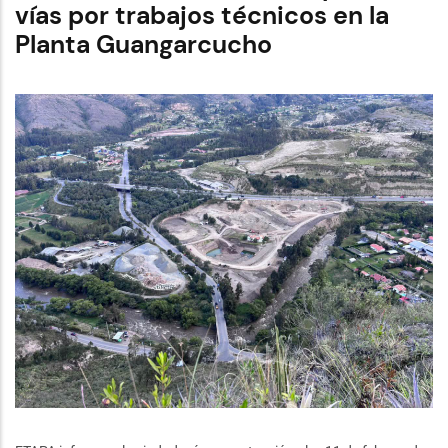
plataforma
vías por trabajos técnicos en la
Valdiviezo
Planta Guangarcucho
celebraron
su
primer
aniversario