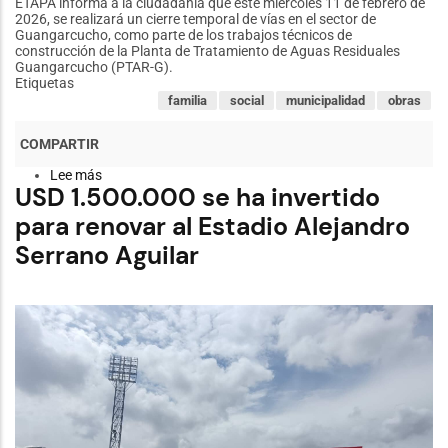
ETAPA informa a la ciudadanía que este miércoles 11 de febrero de
2026, se realizará un cierre temporal de vías en el sector de
Guangarcucho, como parte de los trabajos técnicos de
construcción de la Planta de Tratamiento de Aguas Residuales
Guangarcucho (PTAR-G).
Etiquetas
familia
social
municipalidad
obras
Lee más
sobre
USD 1.500.000 se ha invertido
ETAPA
informa
para renovar al Estadio Alejandro
cierre
temporal
Serrano Aguilar
de
vías
por
trabajos
técnicos
en
la
Planta
Guangarcucho