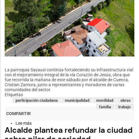
La parroquia Sayausí continúa fortaleciendo su infraestructura vial
con el mejoramiento integral de la vía Corazón de Jesús, obra que
fue recorrida la mañana de este sábado por el alcalde de Cuenca,
Cristian Zamora, junto a representantes y moradores de varias
comunidades del sector.
Etiquetas
participación ciudadana
municipalidad
movilidad
obras
familia
trabajo
Lee más
sobre
Alcalde plantea refundar la ciudad
Sayausí
fortalece
su