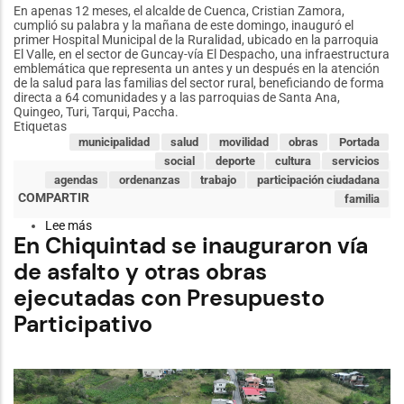
En apenas 12 meses, el alcalde de Cuenca, Cristian Zamora,
cumplió su palabra y la mañana de este domingo, inauguró el
primer Hospital Municipal de la Ruralidad, ubicado en la parroquia
El Valle, en el sector de Guncay-vía El Despacho, una infraestructura
emblemática que representa un antes y un después en la atención
de la salud para las familias del sector rural, beneficiando de forma
directa a 64 comunidades y a las parroquias de Santa Ana,
Quingeo, Turi, Tarqui, Paccha.
Etiquetas
municipalidad
salud
movilidad
obras
Portada
social
deporte
cultura
servicios
agendas
ordenanzas
trabajo
participación ciudadana
familia
Lee más
sobre
En Chiquintad se inauguraron vía
En
12
de asfalto y otras obras
meses
Cuenca
ejecutadas con Presupuesto
hace
historia
Participativo
con
el
primer
Hospital
Municipal
de