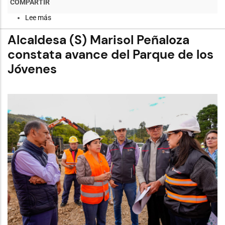
Lee más
sobre
Municipio
de
Alcaldesa (S) Marisol Peñaloza
Cuenca
ejecuta
constata avance del Parque de los
mantenimiento
Jóvenes
de
lastre
en
24
km
de
vías
en
Tarqui