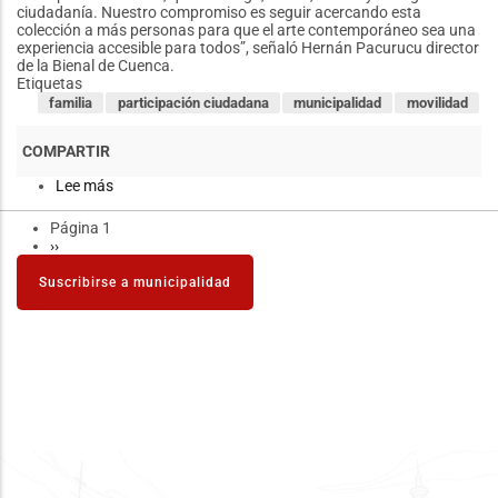
ciudadanía. Nuestro compromiso es seguir acercando esta
colección a más personas para que el arte contemporáneo sea una
experiencia accesible para todos”, señaló Hernán Pacurucu director
de la Bienal de Cuenca.
Etiquetas
familia
participación ciudadana
municipalidad
movilidad
Lee más
sobre
La
Fundación
Página 1
Paginación
Municipal
Siguiente
››
Bienal
página
de
Suscribirse a municipalidad
Cuenca
inauguró
la
muestra
"
DES
–
OCULTAMIENTOS
-
Lichtzwang
Aletheia