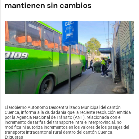
de
mantienen sin cambios
Agosto
celebra
72
años
de
historia,
tradición
y
gastronomía
El Gobierno Autónomo Descentralizado Municipal del cantón
Cuenca, informa a la ciudadanía que la reciente resolución emitida
por la Agencia Nacional de Tránsito (ANT), relacionada con el
incremento de tarifas del transporte intra e interprovincial, no
modifica ni autoriza incrementos en los valores de los pasajes del
transporte intracantonal rural dentro del cantón Cuenca.
Etiquetas