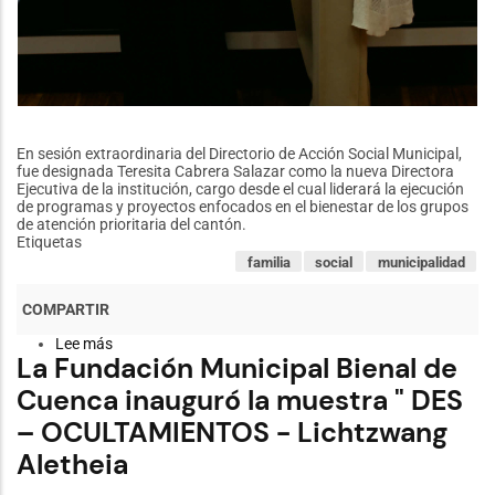
En sesión extraordinaria del Directorio de Acción Social Municipal,
fue designada Teresita Cabrera Salazar como la nueva Directora
Ejecutiva de la institución, cargo desde el cual liderará la ejecución
de programas y proyectos enfocados en el bienestar de los grupos
de atención prioritaria del cantón.
Etiquetas
familia
social
municipalidad
Lee más
sobre
La Fundación Municipal Bienal de
Teresita
Cabrera
Cuenca inauguró la muestra " DES
Salazar
es
– OCULTAMIENTOS - Lichtzwang
designada
la
Aletheia
nueva
Directora