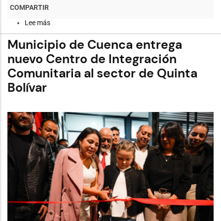
Lee más
sobre
Cuenca
celebró
Municipio de Cuenca entrega
el
Festival
nuevo Centro de Integración
de
Comunitaria al sector de Quinta
Clausura
"Aventura
Bolívar
Deportiva,
Salud
y
Semillitas
de
Igualdad"