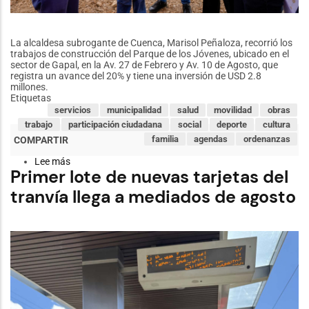
La alcaldesa subrogante de Cuenca, Marisol Peñaloza, recorrió los
trabajos de construcción del Parque de los Jóvenes, ubicado en el
sector de Gapal, en la Av. 27 de Febrero y Av. 10 de Agosto, que
registra un avance del 20% y tiene una inversión de USD 2.8
millones.
Etiquetas
servicios
municipalidad
salud
movilidad
obras
trabajo
participación ciudadana
social
deporte
cultura
familia
agendas
ordenanzas
Lee más
sobre
Primer lote de nuevas tarjetas del
Alcaldesa
(S)
tranvía llega a mediados de agosto
Marisol
Peñaloza
constata
avance
del
Parque
de
los
Jóvenes