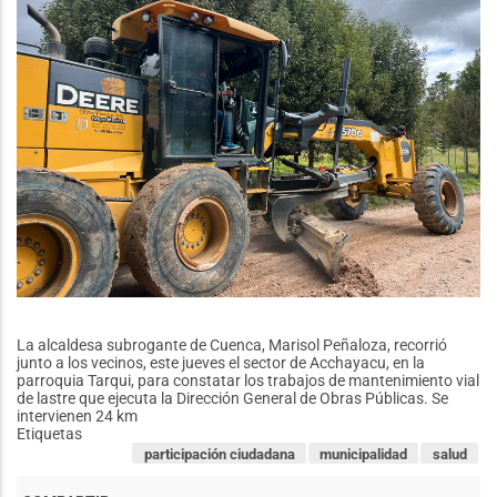
sector
de
Quinta
Bolívar
La alcaldesa subrogante de Cuenca, Marisol Peñaloza, recorrió
junto a los vecinos, este jueves el sector de Acchayacu, en la
parroquia Tarqui, para constatar los trabajos de mantenimiento vial
de lastre que ejecuta la Dirección General de Obras Públicas. Se
intervienen 24 km
Etiquetas
participación ciudadana
municipalidad
salud