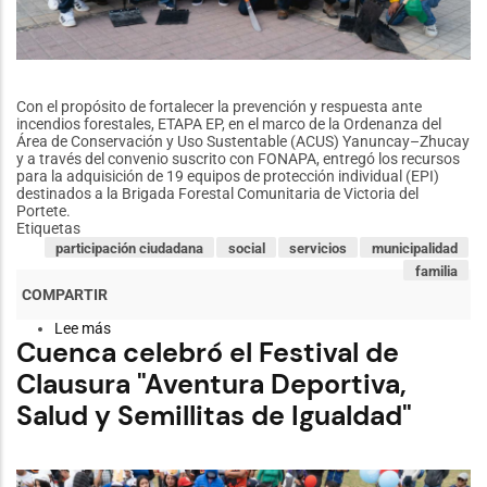
Con el propósito de fortalecer la prevención y respuesta ante
incendios forestales, ETAPA EP, en el marco de la Ordenanza del
Área de Conservación y Uso Sustentable (ACUS) Yanuncay–Zhucay
y a través del convenio suscrito con FONAPA, entregó los recursos
para la adquisición de 19 equipos de protección individual (EPI)
destinados a la Brigada Forestal Comunitaria de Victoria del
Portete.
Etiquetas
participación ciudadana
social
servicios
municipalidad
familia
Lee más
sobre
Cuenca celebró el Festival de
ETAPA
EP
Clausura "Aventura Deportiva,
fortalece
las
Salud y Semillitas de Igualdad"
brigadas
forestales
comunitarias
con
nuevos