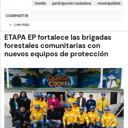
familia
participación ciudadana
municipalidad
Lee más
sobre
Valor
de
ETAPA EP fortalece las brigadas
los
pasajes
forestales comunitarias con
del
nuevos equipos de protección
transporte
intracantonal
rural
en
Cuenca
se
mantienen
sin
cambios