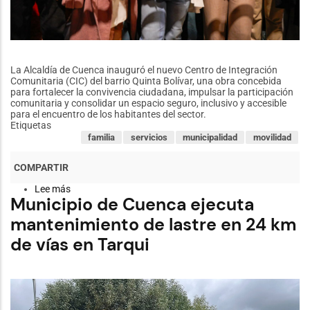
La Alcaldía de Cuenca inauguró el nuevo Centro de Integración
Comunitaria (CIC) del barrio Quinta Bolívar, una obra concebida
para fortalecer la convivencia ciudadana, impulsar la participación
comunitaria y consolidar un espacio seguro, inclusivo y accesible
para el encuentro de los habitantes del sector.
Etiquetas
familia
servicios
municipalidad
movilidad
Lee más
sobre
Municipio de Cuenca ejecuta
Municipio
de
mantenimiento de lastre en 24 km
Cuenca
entrega
de vías en Tarqui
nuevo
Centro
de
Integración
Comunitaria
al