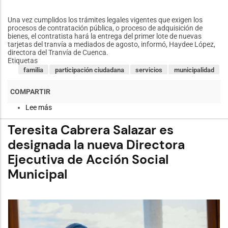
Una vez cumplidos los trámites legales vigentes que exigen los
procesos de contratación pública, o proceso de adquisición de
bienes, el contratista hará la entrega del primer lote de nuevas
tarjetas del tranvía a mediados de agosto, informó, Haydee López,
directora del Tranvía de Cuenca.
Etiquetas
familia
participación ciudadana
servicios
municipalidad
Lee más
sobre
Primer
lote
Teresita Cabrera Salazar es
de
nuevas
designada la nueva Directora
tarjetas
Ejecutiva de Acción Social
del
tranvía
Municipal
llega
a
mediados
de
agosto