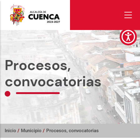
Pasar
al
contenido
principal
Procesos,
convocatorias
Inicio
/
Municipio
/
Procesos, convocatorias