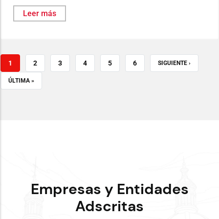
Leer más
PÁGINA
1
PAGE
2
PAGE
3
PAGE
4
PAGE
5
PAGE
6
SIGUIENTE
SIGUIENTE ›
ACTUAL
PÁGINA
ÚLTIMA
ÚLTIMA »
PÁGINA
Empresas y Entidades
Adscritas