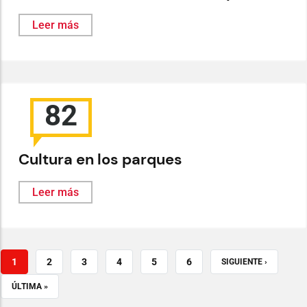
Leer más
82
Cultura en los parques
Leer más
PÁGINA
1
PAGE
2
PAGE
3
PAGE
4
PAGE
5
PAGE
6
SIGUIENTE
SIGUIENTE ›
ACTUAL
PÁGINA
ÚLTIMA
ÚLTIMA »