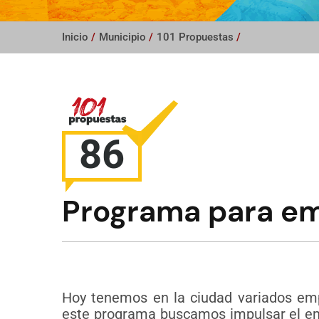
Inicio
/
Municipio
/
101 Propuestas
/
86
Programa para e
Hoy tenemos en la ciudad variados emp
este programa buscamos impulsar el em