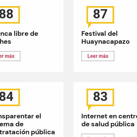
88
87
nca libre de
Festival del
hes
Huaynacapazo
er más
Leer más
84
83
nsparentar el
Internet en centr
tema de
de salud pública
tratación pública