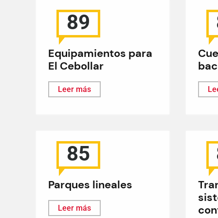
89
Equipamientos para
Cue
El Cebollar
bac
Leer más
Le
85
Parques lineales
Tra
sis
con
Leer más