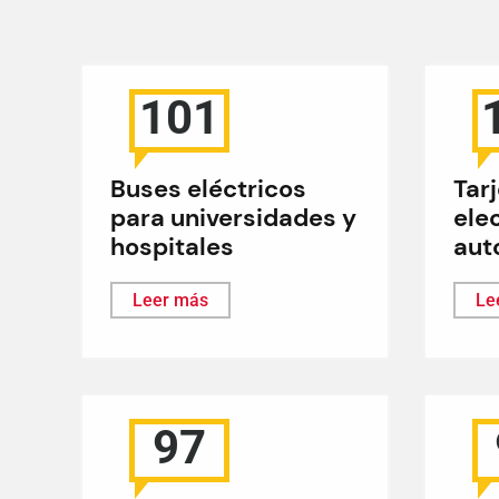
101
Buses eléctricos
Tar
para universidades y
ele
hospitales
aut
Leer más
Le
97