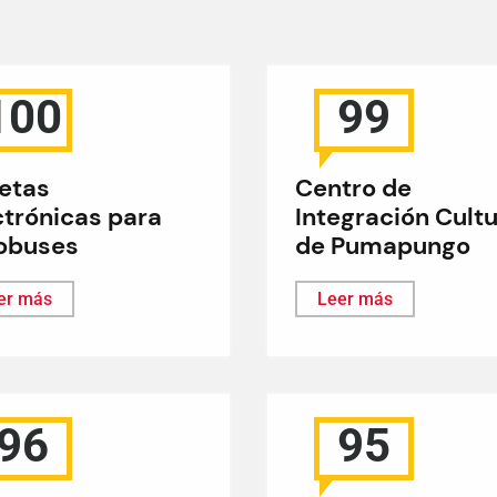
100
99
jetas
Centro de
ctrónicas para
Integración Cultu
obuses
de Pumapungo
er más
Leer más
96
95