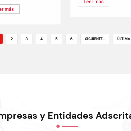
Leer más
er más
ÁGINA
PAGE
2
PAGE
3
PAGE
4
PAGE
5
PAGE
6
SIGUIENTE
SIGUIENTE ›
ÚLTIMA
ÚLTIMA 
CTUAL
PÁGINA
PÁGINA
mpresas y Entidades Adscrit