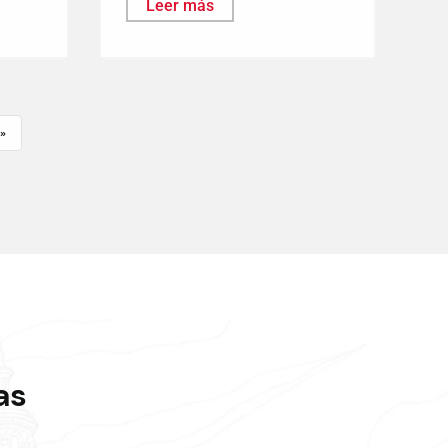
Leer más
»
as