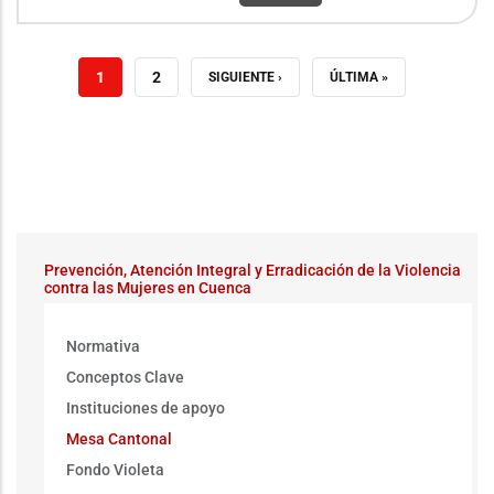
PÁGINA
1
PAGE
2
SIGUIENTE
SIGUIENTE ›
ÚLTIMA
ÚLTIMA »
ACTUAL
PÁGINA
PÁGINA
MenuGeneroViolencia
Prevención, Atención Integral y Erradicación de la Violencia
contra las Mujeres en Cuenca
Normativa
Conceptos Clave
Instituciones de apoyo
Mesa Cantonal
Fondo Violeta