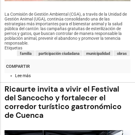
La Comisión de Gestión Ambiental (CGA), a través de la Unidad de
Gestión Animal (UGA), continúa consolidando una de las
estrategias más importantes para el bienestar animal y la salud
pública del cantón: las campañas gratuitas de esterilización de
perros y gatos, que buscan controlar de manera responsable la
población animal, prevenir el abandono y promover la tenencia
responsable.
Etiquetas
familia
participación ciudadana
municipalidad
obras
Lee más
sobre
Más
de
Ricaurte invita a vivir el Festival
2.100
esterilizaciones
del Sancocho y fortalecer el
fortalecen
corredor turístico gastronómico
el
bienestar
de Cuenca
animal
en
Cuenca