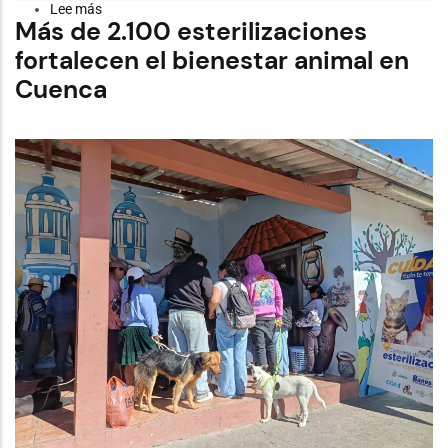
Lee más
sobre
Más de 2.100 esterilizaciones
Campaña
“Yo
fortalecen el bienestar animal en
cuido
los
Cuenca
bosques,
el
páramo
y
el
agua”
busca
prevenir
incendios
en
la
época
de
sequía