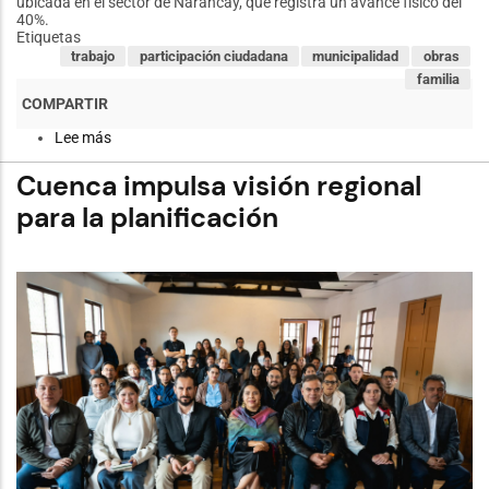
ubicada en el sector de Narancay, que registra un avance físico del
40%.
Etiquetas
trabajo
participación ciudadana
municipalidad
obras
familia
Lee más
sobre
Alcaldesa
de
Cuenca impulsa visión regional
Cuenca
constata
para la planificación
el
avance
del
40%
en
la
nueva
Terminal
Terrestre
Sur