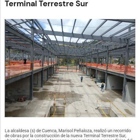
Terminal Terrestre Sur
delegación
ecuatoriana
que
representará
al
país
en
la
Genuine
Cup
Houston
2026
La alcaldesa (s) de Cuenca, Marisol Peñaloza, realizó un recorrido
de obras por la construcción de la nueva Terminal Terrestre Sur,