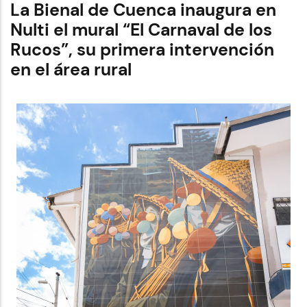
La Bienal de Cuenca inaugura en
El
Municipio
Nulti el mural “El Carnaval de los
de
Cuenca
Rucos”, su primera intervención
entrega
vía
en el área rural
Monseñor
Leonidas
Proaño
en
San
Joaquín