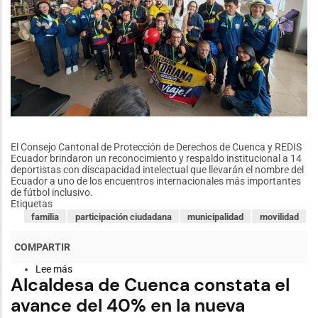
rural
El Consejo Cantonal de Protección de Derechos de Cuenca y REDIS
Ecuador brindaron un reconocimiento y respaldo institucional a 14
deportistas con discapacidad intelectual que llevarán el nombre del
Ecuador a uno de los encuentros internacionales más importantes
de fútbol inclusivo.
Etiquetas
familia
participación ciudadana
municipalidad
movilidad
Lee más
sobre
Alcaldesa de Cuenca constata el
Cuenca
despidió
avance del 40% en la nueva
a
la