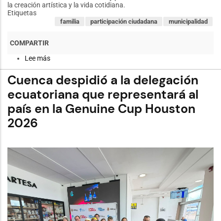
la creación artística y la vida cotidiana.
Etiquetas
familia
participación ciudadana
municipalidad
Lee más
sobre
La
Bienal
Cuenca despidió a la delegación
de
Cuenca
ecuatoriana que representará al
inaugura
país en la Genuine Cup Houston
en
Nulti
2026
el
mural
“El
Carnaval
de
los
Rucos”,
su
primera
intervención
en
el
área