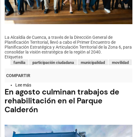
La Alcaldía de Cuenca, a través de la Dirección General de
Planificación Territorial, llevó a cabo el Primer Encuentro de
Planificación Estratégica y Articulación Territorial de la Zona 6, para
consolidar la visión estratégica de la región al 2040.
Etiquetas
familia
participación ciudadana
municipalidad
movilidad
Lee más
sobre
En agosto culminan trabajos de
Cuenca
impulsa
rehabilitación en el Parque
visión
regional
Calderón
para
la
planificación