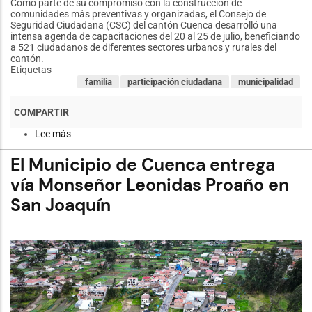
Como parte de su compromiso con la construcción de
comunidades más preventivas y organizadas, el Consejo de
Seguridad Ciudadana (CSC) del cantón Cuenca desarrolló una
intensa agenda de capacitaciones del 20 al 25 de julio, beneficiando
a 521 ciudadanos de diferentes sectores urbanos y rurales del
cantón.
Etiquetas
familia
participación ciudadana
municipalidad
Lee más
sobre
Consejo
de
El Municipio de Cuenca entrega
Seguridad
Ciudadana
vía Monseñor Leonidas Proaño en
capacitó
San Joaquín
a
521
ciudadanos