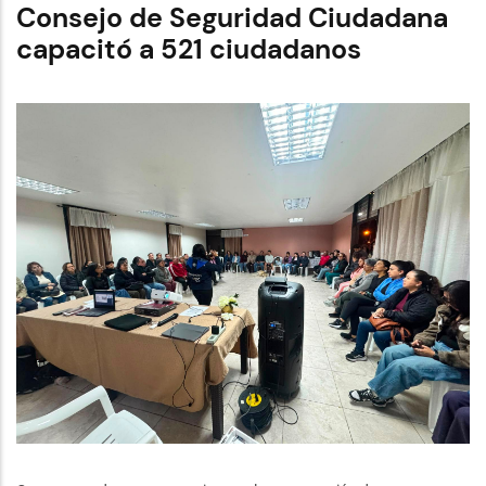
Consejo de Seguridad Ciudadana
Ricaurte
invita
capacitó a 521 ciudadanos
a
vivir
el
Festival
del
Sancocho
y
fortalecer
el
corredor
turístico
gastronómico
de
Cuenca