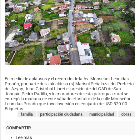
En medio de aplausos y el recorrido de la Av. Monseñor Leonidas
Proaño, por parte de la alcaldesa (s) Marisol Peñaloza, del Prefecto
del Azyay, Juan Cristóbal Lloret el presidente del GAD de San
Joaquín Pedro Padilla, y lo moradores de esta parroquia rural se
entregó la mañana de este sábado el asfalto de la calle Monseñor
Leonidas Proaño que tuvo inversión en conjunto de USD 520.00.
Etiquetas
familia
participación ciudadana
municipalidad
obras
Lee más
sobre