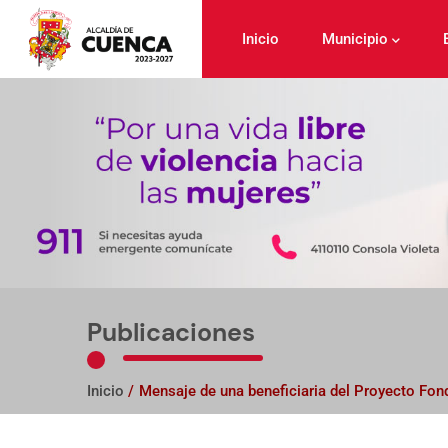
Pasar
al
Inicio
Municipio
contenido
principal
Publicaciones
Inicio
/
Mensaje de una beneficiaria del Proyecto Fon