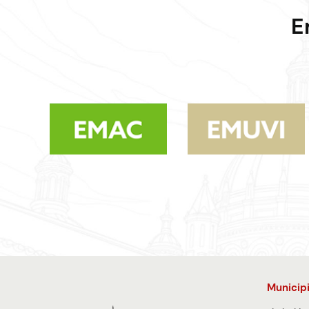
E
Municip