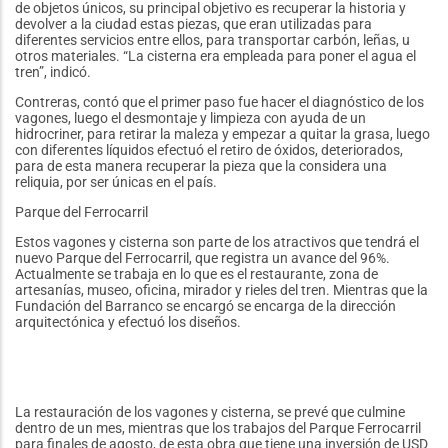
de objetos únicos, su principal objetivo es recuperar la historia y
devolver a la ciudad estas piezas, que eran utilizadas para
diferentes servicios entre ellos, para transportar carbón, leñas, u
otros materiales. “La cisterna era empleada para poner el agua el
tren”, indicó.
Contreras, contó que el primer paso fue hacer el diagnóstico de los
vagones, luego el desmontaje y limpieza con ayuda de un
hidrocriner, para retirar la maleza y empezar a quitar la grasa, luego
con diferentes líquidos efectuó el retiro de óxidos, deteriorados,
para de esta manera recuperar la pieza que la considera una
reliquia, por ser únicas en el país.
Parque del Ferrocarril
Estos vagones y cisterna son parte de los atractivos que tendrá el
nuevo Parque del Ferrocarril, que registra un avance del 96%.
Actualmente se trabaja en lo que es el restaurante, zona de
artesanías, museo, oficina, mirador y rieles del tren. Mientras que la
Fundación del Barranco se encargó se encarga de la dirección
arquitectónica y efectuó los diseños.
La restauración de los vagones y cisterna, se prevé que culmine
dentro de un mes, mientras que los trabajos del Parque Ferrocarril
para finales de agosto, de esta obra que tiene una inversión de USD