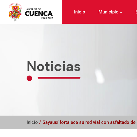
Pasar
al
Inicio
Municipio
contenido
principal
Noticias
Inicio
/
Sayausí fortalece su red vial con asfaltado d