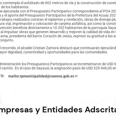
o contempla el asfaltado de 902 metros de vía y la construcción de cuneta
 de los habitantes.
ue ejecutada con el Presupuesto Participativo correspondiente al POA 20
 y el aporte del Presupuesto Participativo de la Prefectura del Azuay 202
trabajos realizados constan el replanteo y nivelación, obras de drenaje p
ura vial, imprimación y colocación de carpeta asfáltica, así como la const
rvención beneficia directamente a 10.352 habitantes de la parroquia Say
 al impulsar obras que generen desarrollo y mejoren la calidad de vida en 
tama, presidenta del barrio Corazón de Jesús, expresó su gratitud a las a
conjunto.
l recorrido, el alcalde Cristian Zamora destacó que continuarán ejecutánd
ayor dignidad, conectividad y oportunidades para las comunidades.
dministración los Presupuestos Participativos se incrementaron de USD 6,
el cantón. En el caso de Sayausí, la asignación pasó de USD 329.946,00 
TO
mailto:rpmunicipalidad@cuenca.gob.ec
mpresas y Entidades Adscrit