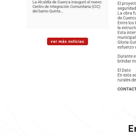
La Alcaldía de Cuenca inauguró el nuevo
El proyect
Centro de Integración Comunitaria (CIC)
seguridad
del barrio Quinta...
La obra f
de Cuenca
Entre los 
la estruct
Esta inte
municipal
ver más noticias
Gloria Gu
esfuerzo 
Durante e
brindar m
El Dato
En esta a
rurales d
CONTAC
E