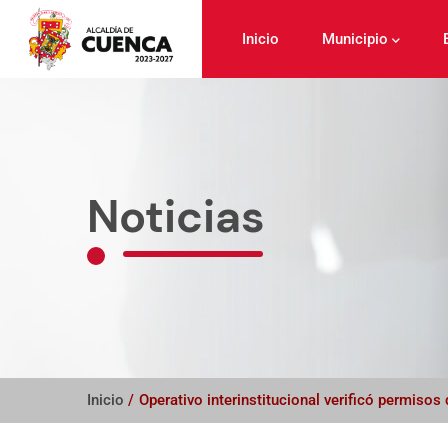
Pasar
al
Inicio
Municipio
contenido
principal
Noticias
Inicio
/
Operativo interinstitucional verificó permiso