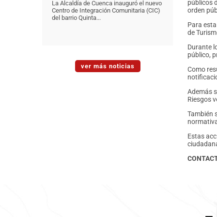
públicos d
La Alcaldía de Cuenca inauguró el nuevo
orden púb
Centro de Integración Comunitaria (CIC)
del barrio Quinta...
Para esta
de Turism
Durante l
público, 
ver más noticias
Como resu
notificac
Además se
Riesgos ve
También s
normativa
Estas acc
ciudadana
CONTAC