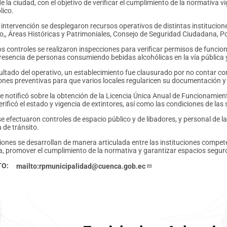
e la ciudad, con el objetivo de verificar el cumplimiento de la normativa v
lico.
 intervención se desplegaron recursos operativos de distintas institucion
o,, Áreas Históricas y Patrimoniales, Consejo de Seguridad Ciudadana, Pol
os controles se realizaron inspecciones para verificar permisos de funcio
presencia de personas consumiendo bebidas alcohólicas en la vía pública y
ltado del operativo, un establecimiento fue clausurado por no contar co
iones preventivas para que varios locales regularicen su documentación y
 notificó sobre la obtención de la Licencia Única Anual de Funcionamiento
rificó el estado y vigencia de extintores, así como las condiciones de las
e efectuaron controles de espacio público y de libadores, y personal de 
 de tránsito.
iones se desarrollan de manera articulada entre las instituciones compete
, promover el cumplimiento de la normativa y garantizar espacios segu
TO
mailto:rpmunicipalidad@cuenca.gob.ec