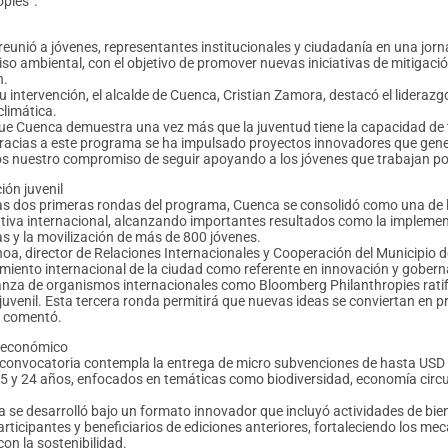
opies”.
 reunió a jóvenes, representantes institucionales y ciudadanía en una jo
o ambiental, con el objetivo de promover nuevas iniciativas de mitigació
n.
 intervención, el alcalde de Cuenca, Cristian Zamora, destacó el liderazgo
climática.
ue Cuenca demuestra una vez más que la juventud tiene la capacidad de t
gracias a este programa se ha impulsado proyectos innovadores que gene
 nuestro compromiso de seguir apoyando a los jóvenes que trabajan por u
ión juvenil
as dos primeras rondas del programa, Cuenca se consolidó como una de l
iativa internacional, alcanzando importantes resultados como la implement
s y la movilización de más de 800 jóvenes.
hoa, director de Relaciones Internacionales y Cooperación del Municipio 
miento internacional de la ciudad como referente en innovación y gobern
anza de organismos internacionales como Bloomberg Philanthropies rati
 juvenil. Esta tercera ronda permitirá que nuevas ideas se conviertan en 
”, comentó.
 económico
convocatoria contempla la entrega de micro subvenciones de hasta USD 
15 y 24 años, enfocados en temáticas como biodiversidad, economía circula
.
a se desarrolló bajo un formato innovador que incluyó actividades de bien
articipantes y beneficiarios de ediciones anteriores, fortaleciendo los 
con la sostenibilidad.