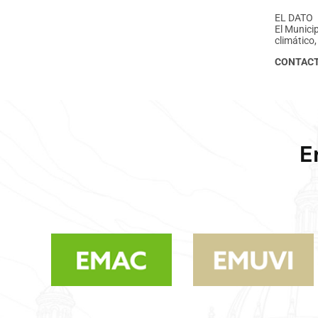
EL DATO
El Municip
climático
CONTAC
E