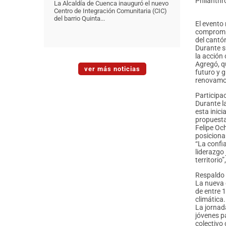
Philanthr
La Alcaldía de Cuenca inauguró el nuevo
Centro de Integración Comunitaria (CIC)
del barrio Quinta...
El evento
compromis
del cantó
Durante su
la acción 
Agregó, q
ver más noticias
futuro y 
renovamos
Participac
Durante l
esta inic
propuesta
Felipe Oc
posiciona
“La confi
liderazgo
territorio
Respaldo
La nueva 
de entre 
climática
La jornad
jóvenes p
colectivo 