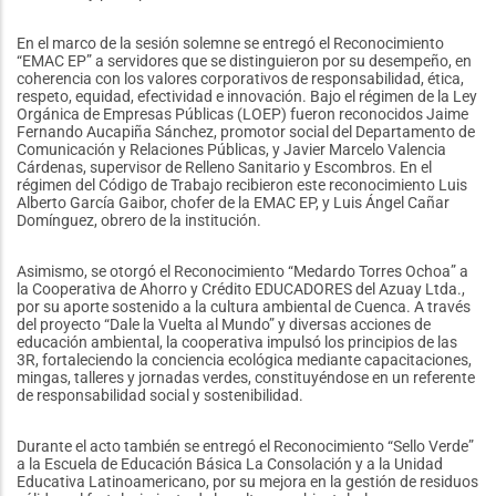
En el marco de la sesión solemne se entregó el Reconocimiento
“EMAC EP” a servidores que se distinguieron por su desempeño, en
coherencia con los valores corporativos de responsabilidad, ética,
respeto, equidad, efectividad e innovación. Bajo el régimen de la Ley
Orgánica de Empresas Públicas (LOEP) fueron reconocidos Jaime
Fernando Aucapiña Sánchez, promotor social del Departamento de
Comunicación y Relaciones Públicas, y Javier Marcelo Valencia
Cárdenas, supervisor de Relleno Sanitario y Escombros. En el
régimen del Código de Trabajo recibieron este reconocimiento Luis
Alberto García Gaibor, chofer de la EMAC EP, y Luis Ángel Cañar
Domínguez, obrero de la institución.
Asimismo, se otorgó el Reconocimiento “Medardo Torres Ochoa” a
la Cooperativa de Ahorro y Crédito EDUCADORES del Azuay Ltda.,
por su aporte sostenido a la cultura ambiental de Cuenca. A través
del proyecto “Dale la Vuelta al Mundo” y diversas acciones de
educación ambiental, la cooperativa impulsó los principios de las
3R, fortaleciendo la conciencia ecológica mediante capacitaciones,
mingas, talleres y jornadas verdes, constituyéndose en un referente
de responsabilidad social y sostenibilidad.
Durante el acto también se entregó el Reconocimiento “Sello Verde”
a la Escuela de Educación Básica La Consolación y a la Unidad
Educativa Latinoamericano, por su mejora en la gestión de residuos