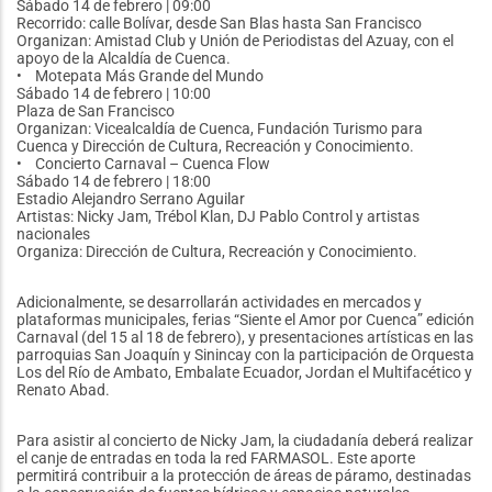
Sábado 14 de febrero | 09:00
Recorrido: calle Bolívar, desde San Blas hasta San Francisco
Organizan: Amistad Club y Unión de Periodistas del Azuay, con el
apoyo de la Alcaldía de Cuenca.
• Motepata Más Grande del Mundo
Sábado 14 de febrero | 10:00
Plaza de San Francisco
Organizan: Vicealcaldía de Cuenca, Fundación Turismo para
Cuenca y Dirección de Cultura, Recreación y Conocimiento.
• Concierto Carnaval – Cuenca Flow
Sábado 14 de febrero | 18:00
Estadio Alejandro Serrano Aguilar
Artistas: Nicky Jam, Trébol Klan, DJ Pablo Control y artistas
nacionales
Organiza: Dirección de Cultura, Recreación y Conocimiento.
Adicionalmente, se desarrollarán actividades en mercados y
plataformas municipales, ferias “Siente el Amor por Cuenca” edición
Carnaval (del 15 al 18 de febrero), y presentaciones artísticas en las
parroquias San Joaquín y Sinincay con la participación de Orquesta
Los del Río de Ambato, Embalate Ecuador, Jordan el Multifacético y
Renato Abad.
Para asistir al concierto de Nicky Jam, la ciudadanía deberá realizar
el canje de entradas en toda la red FARMASOL. Este aporte
permitirá contribuir a la protección de áreas de páramo, destinadas