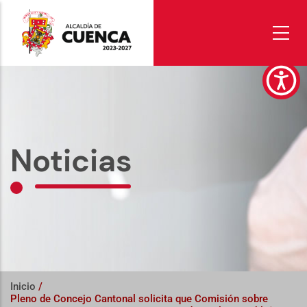
Pasar
al
contenido
principal
Noticias
Inicio
/
Pleno de Concejo Cantonal solicita que Comisión sobre