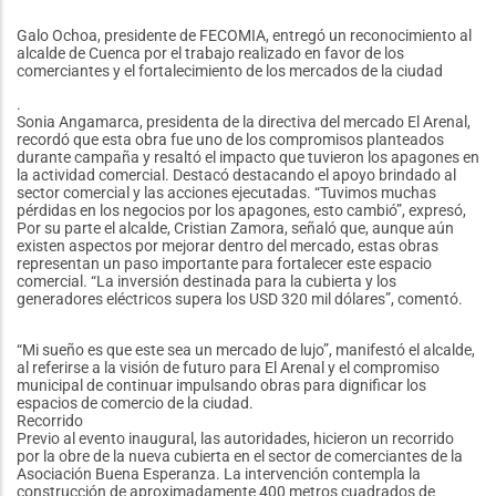
Galo Ochoa, presidente de FECOMIA, entregó un reconocimiento al
alcalde de Cuenca por el trabajo realizado en favor de los
comerciantes y el fortalecimiento de los mercados de la ciudad
.
Sonia Angamarca, presidenta de la directiva del mercado El Arenal,
recordó que esta obra fue uno de los compromisos planteados
durante campaña y resaltó el impacto que tuvieron los apagones en
la actividad comercial. Destacó destacando el apoyo brindado al
sector comercial y las acciones ejecutadas. “Tuvimos muchas
pérdidas en los negocios por los apagones, esto cambió”, expresó,
Por su parte el alcalde, Cristian Zamora, señaló que, aunque aún
existen aspectos por mejorar dentro del mercado, estas obras
representan un paso importante para fortalecer este espacio
comercial. “La inversión destinada para la cubierta y los
generadores eléctricos supera los USD 320 mil dólares”, comentó.
“Mi sueño es que este sea un mercado de lujo”, manifestó el alcalde,
al referirse a la visión de futuro para El Arenal y el compromiso
municipal de continuar impulsando obras para dignificar los
espacios de comercio de la ciudad.
Recorrido
Previo al evento inaugural, las autoridades, hicieron un recorrido
por la obre de la nueva cubierta en el sector de comerciantes de la
Asociación Buena Esperanza. La intervención contempla la
construcción de aproximadamente 400 metros cuadrados de