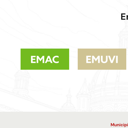
E
Municip