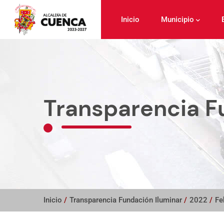
Pasar
al
Inicio
Municipio
contenido
principal
Transparencia F
Inicio
/
Transparencia Fundación Iluminar
/
2022
/
Fe