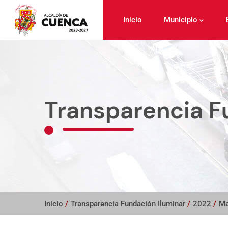
Pasar
al
Inicio
Municipio
contenido
principal
Transparencia F
Inicio
/
Transparencia Fundación Iluminar
/
2022
/
Ma