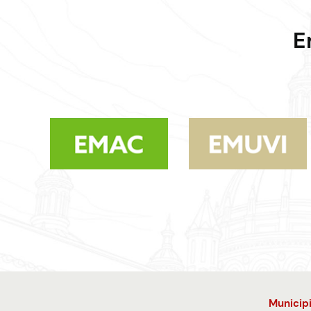
E
Municip