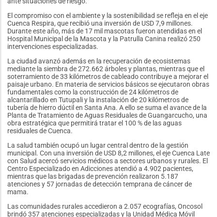
ante situaciones de riesgo.
El compromiso con el ambiente y la sostenibilidad se refleja en el eje
Cuenca Respira, que recibió una inversión de USD 7,9 millones.
Durante este año, más de 17 mil mascotas fueron atendidas en el
Hospital Municipal de la Mascota y la Patrulla Canina realizó 250
intervenciones especializadas.
La ciudad avanzó además en la recuperación de ecosistemas
mediante la siembra de 272.662 árboles y plantas, mientras que el
soterramiento de 33 kilómetros de cableado contribuye a mejorar el
paisaje urbano. En materia de servicios básicos se ejecutaron obras
fundamentales como la construcción de 24 kilómetros de
alcantarillado en Tutupali y la instalación de 20 kilómetros de
tubería de hierro dúctil en Santa Ana. A ello se suma el avance de la
Planta de Tratamiento de Aguas Residuales de Guangarcucho, una
obra estratégica que permitirá tratar el 100 % de las aguas
residuales de Cuenca.
La salud también ocupó un lugar central dentro de la gestión
municipal. Con una inversión de USD 8,2 millones, el eje Cuenca Late
con Salud acercó servicios médicos a sectores urbanos y rurales. El
Centro Especializado en Adicciones atendió a 4.902 pacientes,
mientras que las brigadas de prevención realizaron 5.187
atenciones y 57 jornadas de detección temprana de cáncer de
mama.
Las comunidades rurales accedieron a 2.057 ecografías, Oncosol
brindó 357 atenciones especializadas y la Unidad Médica Móvil