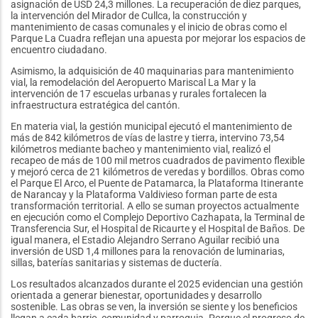
asignación de USD 24,3 millones. La recuperación de diez parques,
la intervención del Mirador de Cullca, la construcción y
mantenimiento de casas comunales y el inicio de obras como el
Parque La Cuadra reflejan una apuesta por mejorar los espacios de
encuentro ciudadano.
Asimismo, la adquisición de 40 maquinarias para mantenimiento
vial, la remodelación del Aeropuerto Mariscal La Mar y la
intervención de 17 escuelas urbanas y rurales fortalecen la
infraestructura estratégica del cantón.
En materia vial, la gestión municipal ejecutó el mantenimiento de
más de 842 kilómetros de vías de lastre y tierra, intervino 73,54
kilómetros mediante bacheo y mantenimiento vial, realizó el
recapeo de más de 100 mil metros cuadrados de pavimento flexible
y mejoró cerca de 21 kilómetros de veredas y bordillos. Obras como
el Parque El Arco, el Puente de Patamarca, la Plataforma Itinerante
de Narancay y la Plataforma Valdivieso forman parte de esta
transformación territorial. A ello se suman proyectos actualmente
en ejecución como el Complejo Deportivo Cazhapata, la Terminal de
Transferencia Sur, el Hospital de Ricaurte y el Hospital de Baños. De
igual manera, el Estadio Alejandro Serrano Aguilar recibió una
inversión de USD 1,4 millones para la renovación de luminarias,
sillas, baterías sanitarias y sistemas de ductería.
Los resultados alcanzados durante el 2025 evidencian una gestión
orientada a generar bienestar, oportunidades y desarrollo
sostenible. Las obras se ven, la inversión se siente y los beneficios