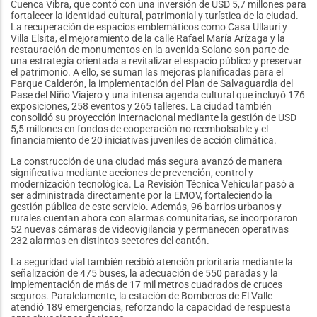
Cuenca Vibra, que contó con una inversión de USD 5,7 millones para
fortalecer la identidad cultural, patrimonial y turística de la ciudad.
La recuperación de espacios emblemáticos como Casa Ullauri y
Villa Elsita, el mejoramiento de la calle Rafael María Arízaga y la
restauración de monumentos en la avenida Solano son parte de
una estrategia orientada a revitalizar el espacio público y preservar
el patrimonio. A ello, se suman las mejoras planificadas para el
Parque Calderón, la implementación del Plan de Salvaguardia del
Pase del Niño Viajero y una intensa agenda cultural que incluyó 176
exposiciones, 258 eventos y 265 talleres. La ciudad también
consolidó su proyección internacional mediante la gestión de USD
5,5 millones en fondos de cooperación no reembolsable y el
financiamiento de 20 iniciativas juveniles de acción climática.
La construcción de una ciudad más segura avanzó de manera
significativa mediante acciones de prevención, control y
modernización tecnológica. La Revisión Técnica Vehicular pasó a
ser administrada directamente por la EMOV, fortaleciendo la
gestión pública de este servicio. Además, 96 barrios urbanos y
rurales cuentan ahora con alarmas comunitarias, se incorporaron
52 nuevas cámaras de videovigilancia y permanecen operativas
232 alarmas en distintos sectores del cantón.
La seguridad vial también recibió atención prioritaria mediante la
señalización de 475 buses, la adecuación de 550 paradas y la
implementación de más de 17 mil metros cuadrados de cruces
seguros. Paralelamente, la estación de Bomberos de El Valle
atendió 189 emergencias, reforzando la capacidad de respuesta