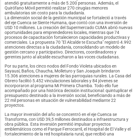
atendió gratuitamente a más de 5.200 personas. Además, el
Quirófano Móvil permitió realizar 270 cirugías menores
ambulatorias sin costo para la ciudadanía.
La dimensión social de la gestión municipal se fortaleció a través
del eje Cuenca se Siente Humana, que contó con una inversión de
USD 10 millones. La creación del Supermercado CUMA abrió nuevas
oportunidades para emprendedores locales, mientras que 74
procesos de capacitación fortalecieron capacidades productivas y
comerciales. La propuesta 70 "El Alcalde te Escucha" registró 4.992
atenciones directas a la ciudadanía, consolidando un modelo de
gestión cercano y participativo. Directores, coordinadores y
gerentes junto al alcalde escucharon a las voces ciudadanas.
Por su parte, los cinco nodos del Fondo Violeta ubicados en
Sayausí, Baños, Chaucha, Molleturo y San Joaquín brindaron
15.306 atenciones a mujeres de las parroquias rurales. La Casa del
Obrero facilitó 5.452 vinculaciones laborales y 84 jóvenes se
incorporaron al programa Mi Primera Chamba. Todo ello fue
acompañado por una histórica decisión institucional: quintuplicar el
presupuesto destinado a la inversión social, beneficiando a más de
22 mil personas en situación de vulnerabilidad mediante 22
proyectos.
La mayor inversión del año se concentró en el eje Cuenca se
Transforma, con USD 39,5 millones destinados a infraestructura y
obra pública. Esta inversión permitió impulsar proyectos
emblemáticos como el Parque Ferrocarril, el Hospital de El Valle y el
fortalecimiento de la red hospitalaria rural, que recibió una