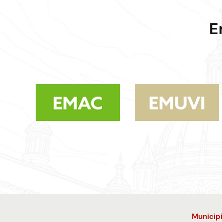
E
Municip