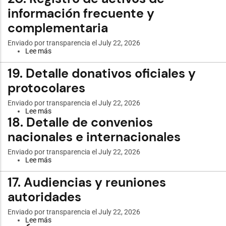
Políticas
información frecuente y
públicas
o
complementaria
información
grupo
Enviado por
transparencia
el July 22, 2026
específico
Lee más
sobre
20.
Registro
19. Detalle donativos oficiales y
de
activos
protocolares
de
información
Enviado por
transparencia
el July 22, 2026
frecuente
Lee más
sobre
y
18. Detalle de convenios
19.
complementaria
Detalle
nacionales e internacionales
donativos
oficiales
y
Enviado por
transparencia
el July 22, 2026
protocolares
Lee más
sobre
18.
Detalle
17. Audiencias y reuniones
de
convenios
autoridades
nacionales
e
Enviado por
transparencia
el July 22, 2026
internacionales
Lee más
sobre