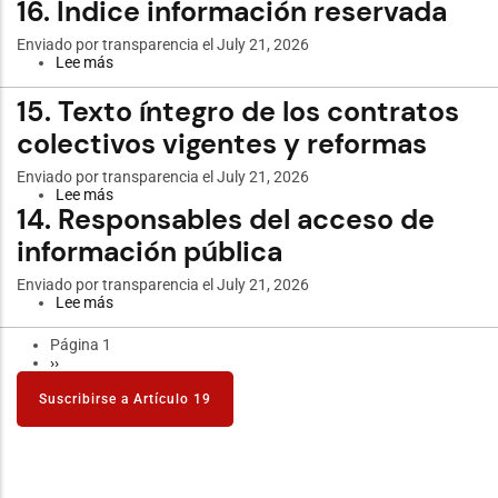
16. Índice información reservada
17.
Audiencias
y
Enviado por
transparencia
el July 21, 2026
reuniones
Lee más
sobre
autoridades
16.
Índice
15. Texto íntegro de los contratos
información
reservada
colectivos vigentes y reformas
Enviado por
transparencia
el July 21, 2026
Lee más
sobre
14. Responsables del acceso de
15.
Texto
información pública
íntegro
de
los
Enviado por
transparencia
el July 21, 2026
contratos
Lee más
sobre
colectivos
14.
vigentes
Responsables
Página 1
Paginación
y
del
Siguiente
››
reformas
acceso
página
de
Suscribirse a Artículo 19
información
pública