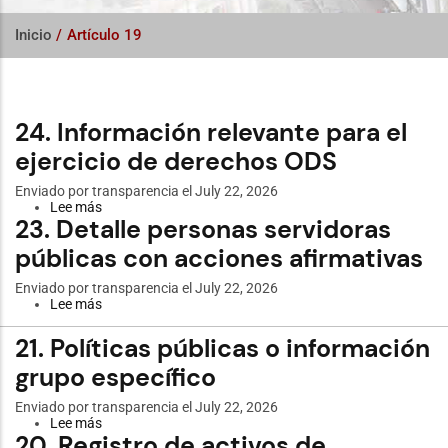
Inicio
/
Artículo 19
24. Información relevante para el
ejercicio de derechos ODS
Enviado por
transparencia
el July 22, 2026
Lee más
sobre
23. Detalle personas servidoras
24.
Información
públicas con acciones afirmativas
relevante
para
el
Enviado por
transparencia
el July 22, 2026
ejercicio
Lee más
sobre
de
23.
derechos
Detalle
21. Políticas públicas o información
ODS
personas
servidoras
grupo específico
públicas
con
Enviado por
transparencia
el July 22, 2026
acciones
Lee más
sobre
afirmativas
20. Registro de activos de
21.