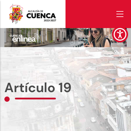
Pasar
al
contenido
principal
Artículo 19